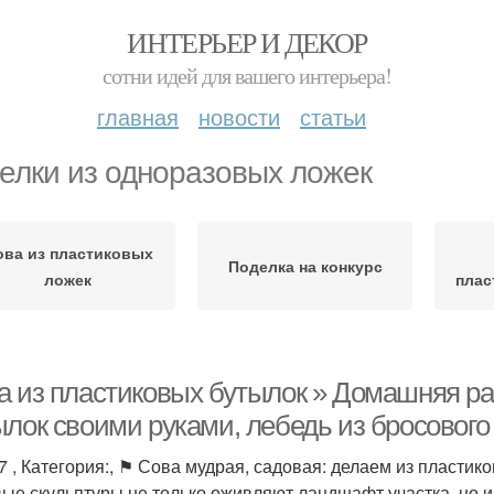
ИНТЕРЬЕР И ДЕКОР
сотни идей для вашего интерьера!
главная
новости
статьи
елки из одноразовых ложек
ова из пластиковых
Поделка на конкурс
ложек
плас
а из пластиковых бутылок » Домашняя ра
ылок своими руками, лебедь из бросового
7 , Категория:, ⚑ Сова мудрая, садовая: делаем из пластик
ые скульптуры не только оживляют ландшафт участка, но и