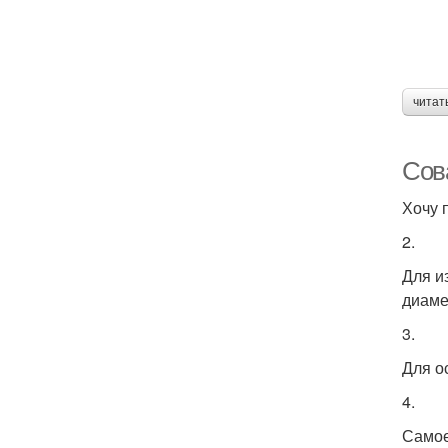
читат
Сов
Хочу 
2.
Для и
диаме
3.
Для о
4.
Самое