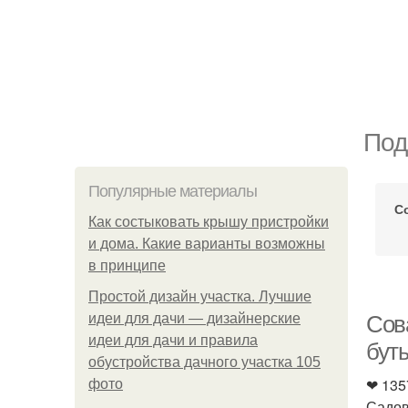
Под
Популярные материалы
С
Как состыковать крышу пристройки
и дома. Какие варианты возможны
в принципе
Простой дизайн участка. Лучшие
идеи для дачи — дизайнерские
Сов
идеи для дачи и правила
бут
обустройства дачного участка 105
❤ 135
фото
Садов