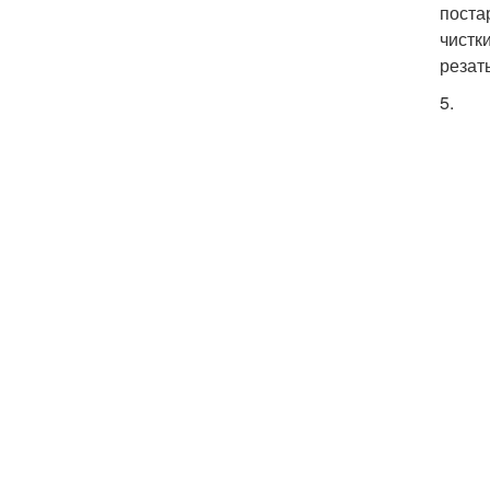
поста
чистк
резат
5.