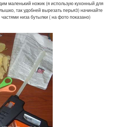
дим маленький ножик (я использую кухонный для
лышко, так удобней вырезать перья3) начинайте
частями низа бутылки ( на фото показано)