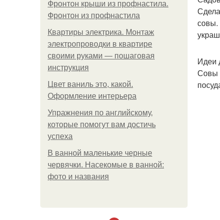
Фронтон крыши из профнастила.
Сдела
Фронтон из профнастила
совы.
Квартиры электрика. Монтаж
украш
электропроводки в квартире
своими руками — пошаговая
Идеи 
инструкция
Совы 
посуд
Цвет ваниль это, какой.
Оформление интерьера
Упражнения по английскому,
которые помогут вам достичь
успеха
В ванной маленькие черные
червячки. Насекомые в ванной:
фото и названия