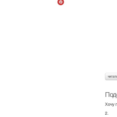
читат
Под
Хочу 
2.