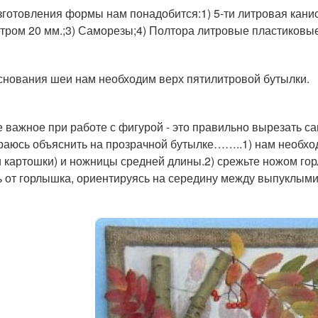
зготовления формы нам понадобится:1) 5-ти литровая канис
тром 20 мм.;3) Саморезы;4) Полтора литровые пластиковые
снования шеи нам необходим верх пятилитровой бутылки.
 важное при работе с фигурой - это правильно вырезать с
раюсь объяснить на прозрачной бутылке……..1) нам необхо
и картошки) и ножницы средней длины.2) срежьте ножом гор
ь от горлышка, ориентируясь на середину между выпуклыми 