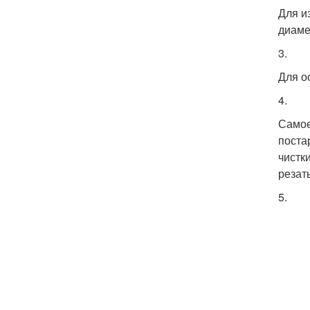
Для и
диаме
3.
Для о
4.
Самое
поста
чистк
резат
5.