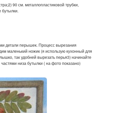
тра;2) 90 см. металлопластиковой трубки,
 бутылки.
ами детали перышек. Процесс вырезания
дим маленький ножик (я использую кухонный для
лышко, так удобней вырезать перья3) начинайте
частями низа бутылки ( на фото показано)