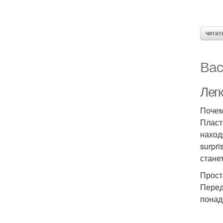
читат
Вас
Лег
Почем
Пласт
наход
surpr
стане
Прост
Перед
понад