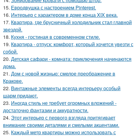
14.
Зонирование кровати с помощью штор.
15.
Евродвушка с настроением Pinterest.
16.
Интерьер с характером в доме конца XIX века.
17.
Квартира, где брусничный холодильник стал главной
звездой.
18.
Кухня - гостиная в современном стиле.
19.
Квартира - отпуск: комфорт, который хочется увезти с
собой.
20.
Детская сафари - комната: приключения начинаются
дома.
21.
Дом с новой жизнью: смелое преображение в
Кракове.
22.
Винтажные элементы всегда интерьеру особый
шарм придают.
23.
Иногда стиль не требует огромных вложений -
достаточно фантазии и аккуратности.
24.
Этот интерьер с первого взгляда притягивает
внимание своими деталями и смелыми акцентами.
25.
Каждый метр квартиры можно использовать с