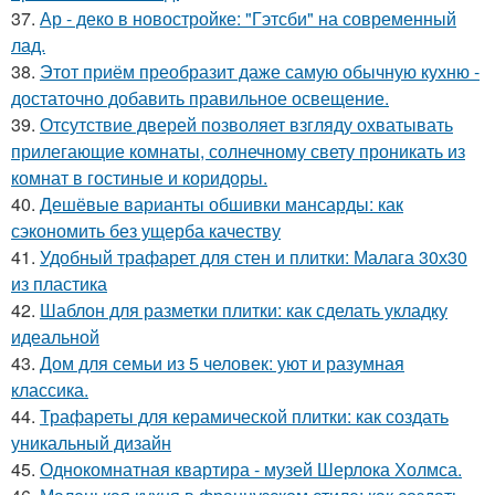
37.
Ар - деко в новостройке: "Гэтсби" на современный
лад.
38.
Этот приём преобразит даже самую обычную кухню -
достаточно добавить правильное освещение.
39.
Отсутствие дверей позволяет взгляду охватывать
прилегающие комнаты, солнечному свету проникать из
комнат в гостиные и коридоры.
40.
Дешёвые варианты обшивки мансарды: как
сэкономить без ущерба качеству
41.
Удобный трафарет для стен и плитки: Малага 30х30
из пластика
42.
Шаблон для разметки плитки: как сделать укладку
идеальной
43.
Дом для семьи из 5 человек: уют и разумная
классика.
44.
Трафареты для керамической плитки: как создать
уникальный дизайн
45.
Однокомнатная квартира - музей Шерлока Холмса.