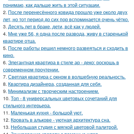
понимаю, как дальше жить в этой ситуации.
2.
После перенесённого ковида прошло уже около двух
лет, но тот период до сих пор вспоминается очень чётко.
3.
Десять лет в браке, дети, всё как у людей.
4.
Мне уже 56, я одна после развода, живу в старенькой
квартире отца.
5.
После работы решил немного развеяться и сходить в
кино.
6.
Элегантная квартира в стиле ар - деко: роскошь в
современном прочтении.
7.
Светлая квартира с окном в волшебную реальность.
8.
Квартира дизайнера, созданная для себя.
9.
Минимализм с творческим настроением.
10.
Топ - 8 универсальных цветовых сочетаний для
стильного интерьера.
11.
Маленькая кухня - большой уют.
12.
Кровать в алькове - уютная архитектура сна.
13.
Небольшая студия с мягкой цветовой палитрой.