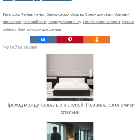
Категории:
Фанеры на чпу
,
Свердловская область
,
Станок для резки
,
Опытный
специалист
,
Большой опыт
,
Оборудования с чпу
,
Опытные специалисты
,
Ручные
лобзики
,
Электролобзик для фанеры
Читайте также
Проход между кроватью и стеной. Правила эргономики
спальни