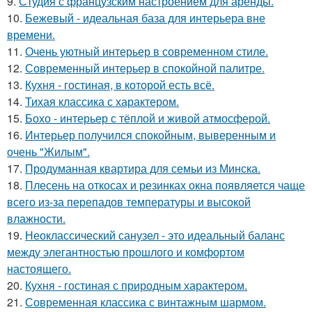
9.
Студия с французским настроением для аренды.
10.
Бежевый - идеальная база для интерьера вне
времени.
11.
Очень уютный интерьер в современном стиле.
12.
Современный интерьер в спокойной палитре.
13.
Кухня - гостиная, в которой есть всё.
14.
Тихая классика с характером.
15.
Бохо - интерьер с тёплой и живой атмосферой.
16.
Интерьер получился спокойным, выверенным и
очень "Жилым".
17.
Продуманная квартира для семьи из Минска.
18.
Плесень на откосах и резинках окна появляется чаще
всего из-за перепадов температуры и высокой
влажности.
19.
Неоклассический санузел - это идеальный баланс
между элегантностью прошлого и комфортом
настоящего.
20.
Кухня - гостиная с природным характером.
21.
Современная классика с винтажным шармом.