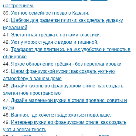
настроением.
39.
Уютное семейное гнездо в Казани.
40.
Шаблон для разметки плитки: как сделать укладку
идеальной
41.
Элегантная трёшка с нотками классики.
42.
Уют у моря: студия с видом и тишиной.
43.
Трафарет для плитки 20 на 20: удобство и точность в
облицовке
44.
Яркое обновление трёшки - без перепланировки!
45.
Шарм французской кухни: как создать уютную
атмосферу в вашем доме
46.
Дизайн кухонь во французском стиле: как создать
элегантное пространство
47.
Дизайн маленькой кухни в стиле прованс: советы и
идеи
48.
Ванная, где хочется задержаться подольше.
49.
Интерьер кухни во французском стиле: как создать
уют и элегантность