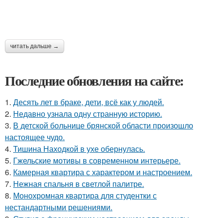
читать дальше →
Последние обновления на сайте:
1.
Десять лет в браке, дети, всё как у людей.
2.
Недавно узнала одну странную историю.
3.
В детской больнице брянской области произошло
настоящее чудо.
4.
Тишина Находкой в ухе обернулась.
5.
Гжельские мотивы в современном интерьере.
6.
Камерная квартира с характером и настроением.
7.
Нежная спальня в светлой палитре.
8.
Монохромная квартира для студентки с
нестандартными решениями.