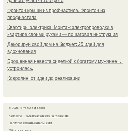
дачного участка 105 фото
Фронтон крыши из профнастила. Фронтон из
профнастила
Квартиры электрика. Монтаж электропроводки в
квартире своими руками — пошаговая инструкция
Декорируй свой дом на бюджет: 25 идей для
вдохновения
Брошенная невеста сиделкой к богатому мужчине …
устроилась.
Ковролин: от идеи до реализации
© 2026 Интерьер и декор
Контакты
Пользовательское соглашение
Политика конфидециальности
Обратная связь