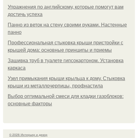
Упражнения по английскому, которые помогут вам
достичь успеха
Панно из веток на стену своими руками. Настенные
панно
Профессиональная стыковка крыши пристройки с
крышей дома: основные принципы и приемы
Зашивка труб в туалете гипсокартоном. Установка
каркаса
Узел примыкания крыши крыльца к дому. Стыковка
крыши из металлочерпицы, профнастила
Выбор оптимальной смеси для кладки газоблоков:
основные факторы
© 2026 Интерьер и декор