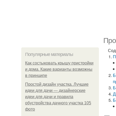
Про
Сод
Популярные материалы
П
Как состыковать крышу пристройки
и дома. Какие варианты возможны
Б
в принципе
п
Простой дизайн участка. Лучшие
Б
идеи для дачи — дизайнерские
Д
идеи для дачи и правила
Б
обустройства дачного участка 105
фото