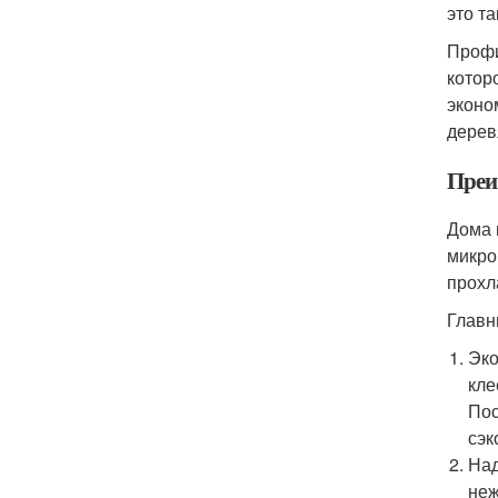
это т
Профи
котор
эконо
дерев
Преи
Дома 
микро
прохл
Главн
Эко
кле
Пос
сэк
Над
неж