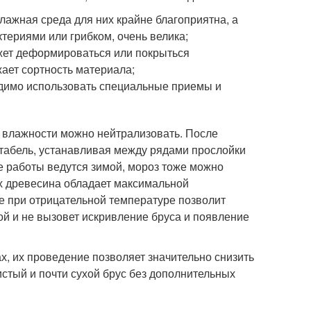
ажная среда для них крайне благоприятна, а
ктериями или грибком, очень велика;
ожет деформироваться или покрыться
жает сортность материала;
бходимо использовать специальные приемы и
й влажности можно нейтрализовать. После
табель, устанавливая между рядами прослойки
е работы ведутся зимой, мороз тоже можно
иях древесина обладает максимальной
ие при отрицательной температуре позволит
ной и не вызовет искривление бруса и появление
х, их проведение позволяет значительно снизить
истый и почти сухой брус без дополнительных