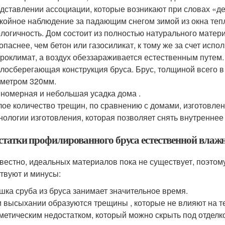
дставлении ассоциации, которые возникают при словах «де
койное наблюдение за падающим снегом зимой из окна теп
логичность. Дом состоит из полностью натурального мате
опаснее, чем бетон или газосиликат, к тому же за счет исп
роклимат, а воздух обеззараживается естественным путем.
лосберегающая конструкция бруса. Брус, толщиной всего 
метром 320мм.
номерная и небольшая усадка дома .
ое количество трещин, по сравнению с домами, изготовлен
нологии изготовления, которая позволяет снять внутренне
статки профилированного бруса естественной влажн
звестно, идеальных материалов пока не существует, поэто
твуют и минусы:
шка сруба из бруса занимает значительное время.
 высыхании образуются трещины , которые не влияют на т
метическим недостатком, который можно скрыть под отделк