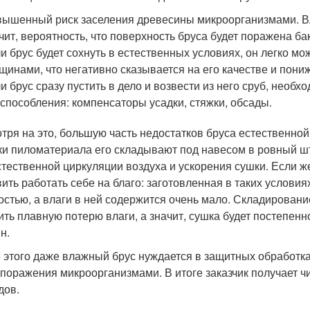
ышенный риск заселения древесины микроорганизмами. Вл
чит, вероятность, что поверхность бруса будет поражена ба
и брус будет сохнуть в естественных условиях, он легко м
щинами, что негативно сказывается на его качестве и пони
и брус сразу пустить в дело и возвести из него сруб, нео
способления: компенсаторы усадки, стяжки, обсады.
тря на это, большую часть недостатков бруса естественно
ки пиломатериала его складывают под навесом в ровный ш
стественной циркуляции воздуха и ускорения сушки. Если ж
вить работать себе на благо: заготовленная в таких услов
остью, а влаги в ней содержится очень мало. Складирован
ить плавную потерю влаги, а значит, сушка будет постепен
н.
 этого даже влажный брус нуждается в защитных обработка
 поражения микроорганизмами. В итоге заказчик получает ч
дов.