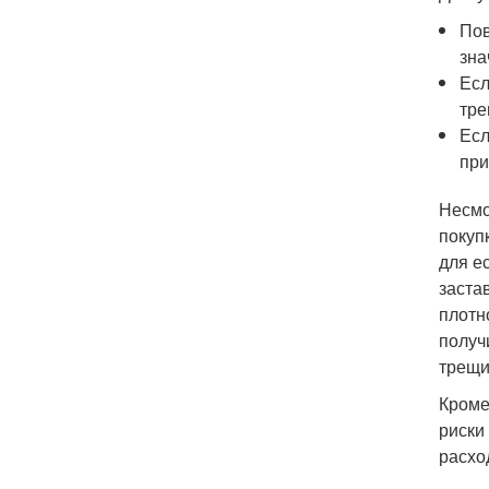
Пов
зна
Есл
тре
Есл
при
Несмо
покуп
для е
заста
плотн
получ
трещи
Кроме
риски
расхо