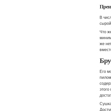
Преи
В чис
сырой
Что ж
миним
же не
вмест
Бру
Его м
пилом
содер
этого
доста
Сушка
Досту