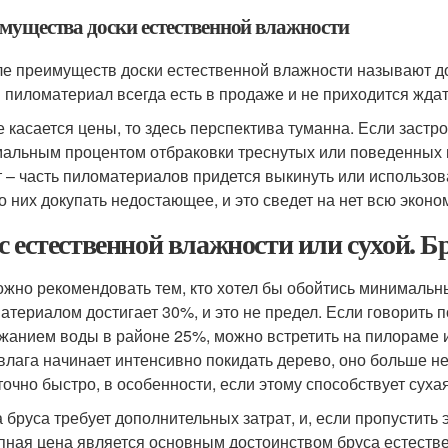
мущества доски естественной влажности
ле преимуществ доски естественной влажности называют дос
 пиломатериал всегда есть в продаже и не приходится жда
е касается цены, то здесь перспектива туманна. Если застр
альным процентом отбраковки треснутых или поведенных 
т – часть пиломатериалов придется выкинуть или использова
о них докупать недостающее, и это сведет на нет всю эконо
с естественной влажности или сухой. Б
ожно рекомендовать тем, кто хотел бы обойтись минималь
атериалом достигает 30%, и это не предел. Если говорить п
жанием воды в районе 25%, можно встретить на пилораме и
 влага начинает интенсивно покидать дерево, оно больше н
точно быстро, в особенности, если этому способствует суха
 бруса требует дополнительных затрат, и, если пропустить э
пная цена является основным достоинством бруса естествен