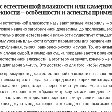
с естественной влажности или камерно
жности – особенности и аспекты приме
й естественной влажности называют разные материалы – от 
ловке недавно заготовленной древесины, до пролежавшего 
ительно доски естественной влажности существует стандар
ому уровень влажности служит параметром для разделения 
срубленная, сырая, равновесно-сухая и сухая. То, что наз
м случае сырой, а камерная сушка приравнивается к равнов
 естественной влажности, а этот термин звучит, конечно же
в диапазоне 24-45%. Это достаточно для того, чтобы усадка
ле преимуществ доски естественной влажности называют дос
 пиломатериал всегда есть в продаже и не приходится жда
е касается цены, то здесь перспектива туманна. Если застр
альным процентом отбраковки треснутых или поведенных 
т – часть пиломатериалов придется выкинуть или использова
о них докупать недостающее, и это сведет на нет всю эконо
дин момент, о котором часто умалчивают - это о том, куда ух