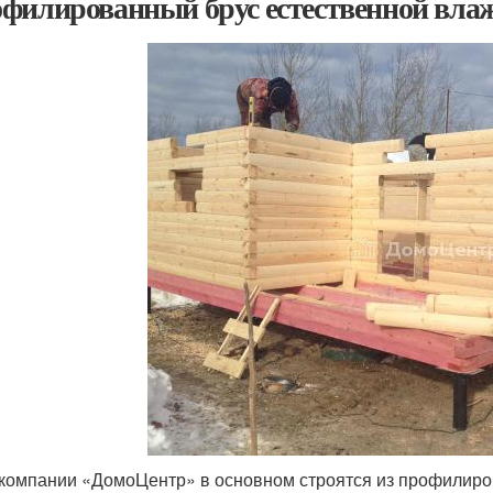
филированный брус естественной вла
компании «ДомоЦентр» в основном строятся из профилиров