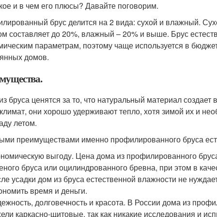
акое и в чем его плюсы? Давайте поговорим.
лированный брус делится на 2 вида: сухой и влажный. Сухо
ом составляет до 20%, влажный – 20% и выше. Брус естест
мическим параметрам, поэтому чаще используется в бюдже
янных домов.
мущества.
из бруса ценятся за то, что натуральный материал создает
климат, они хорошо удерживают тепло, хотя зимой их и не
аду летом.
ыми преимуществами именно профилированного бруса ест
номическую выгоду. Цена дома из профилированного бруса
еного бруса или оцилиндрованного бревна, при этом в каче
ле усадки дом из бруса естественной влажности не нуждает
ономить время и деньги.
ежность, долговечность и красота. В России дома из проф
ели каркасно-щитовые, так как никакие исследования и ис