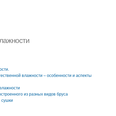
влажности
ости.
тественной влажности – особенности и аспекты
 влажности
остроенного из разных видов бруса
й сушки