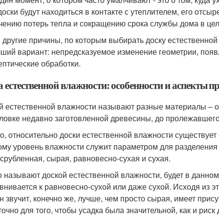
доски будут находиться в контакте с утеплителем, его отсыр
чению потерь тепла и сокращению срока службы дома в це
и другие причины, по которым выбирать доску естественной
чший вариант: непредсказуемое изменение геометрии, появл
ептические обработки.
а естественной влажности: особенности и аспекты 
й естественной влажности называют разные материалы – от 
ловке недавно заготовленной древесины, до пролежавшего
о, относительно доски естественной влажности существует 
ому уровень влажности служит параметром для разделения 
срубленная, сырая, равновесно-сухая и сухая.
то называют доской естественной влажности, будет в данно
внивается к равновесно-сухой или даже сухой. Исходя из эт
н звучит, конечно же, лучше, чем просто сырая, имеет прис
точно для того, чтобы усадка была значительной, как и рис