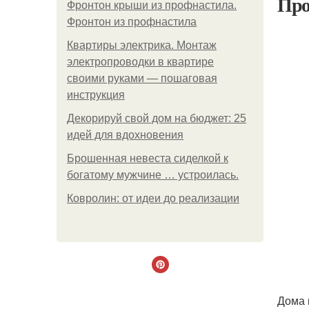
Про
Фронтон крыши из профнастила.
Фронтон из профнастила
Квартиры электрика. Монтаж
электропроводки в квартире
своими руками — пошаговая
инструкция
Декорируй свой дом на бюджет: 25
идей для вдохновения
Брошенная невеста сиделкой к
богатому мужчине … устроилась.
Ковролин: от идеи до реализации
Дома 