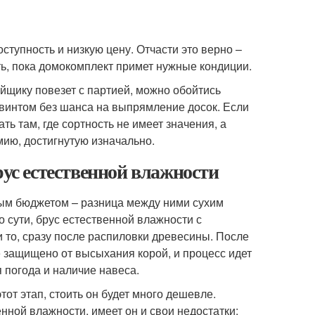
тупность и низкую цену. Отчасти это верно –
ть, пока домокомплект примет нужные кондиции.
ойщику повезет с партией, можно обойтись
винтом без шанса на выпрямление досок. Если
ть там, где сортность не имеет значения, а
мию, достигнутую изначально.
рус естественной влажности
ным бюджетом – разница между ними сухим
о сути, брус естественной влажности с
 то, сразу после распиловки древесины. После
е защищено от высыхания корой, и процесс идет
я погода и наличие навеса.
тот этап, стоить он будет много дешевле.
ной влажности, имеет он и свои недостатки: