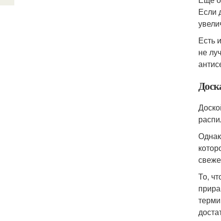
Если 
увели
Есть 
не лу
антис
Доск
Доско
распи
Однак
котор
свеже
То, ч
прира
терми
доста