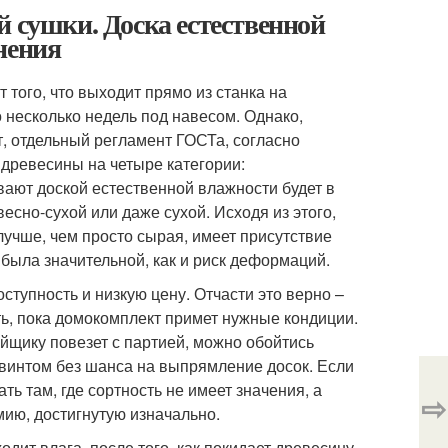
й сушки. Доска естественной
нения
того, что выходит прямо из станка на
несколько недель под навесом. Однако,
т, отдельный регламент ГОСТа, согласно
древесины на четыре категории:
ывают доской естественной влажности будет в
есно-сухой или даже сухой. Исходя из этого,
 лучше, чем просто сырая, имеет присутствие
 была значительной, как и риск деформаций.
тупность и низкую цену. Отчасти это верно –
ть, пока домокомплект примет нужные кондиции.
ойщику повезет с партией, можно обойтись
винтом без шанса на выпрямление досок. Если
ть там, где сортность не имеет значения, а
⇨
мию, достигнутую изначально.
одит влага, после того, как покидает древесину.