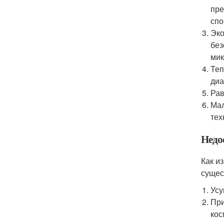
пре
спо
Эко
без
мик
Теп
диа
Рав
Мал
тех
Недо
Как и
сущес
Усу
При
кос