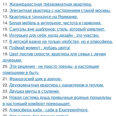
11.
Жизнерадостная трёхкомнатная квартира.
12.
Элегантная квартира с настроением старой москвы.
13.
Квартира в таунхаусе на Якиманке.
14.
Белая мебель в интерьере: чистота и гармония.
15.
Санузлы вне шаблонов: стиль, который удивляет.
16.
Интерьер для себя: когда дизайн - это чувство.
17.
В детской важно не только удобство, но и атмосфера.
18.
Поймай момент - добавь цвета!
19.
Цвет против серости: квартира для семьи с двумя
дочерьми.
20.
Эти решения - не просто тренды, а настоящие
помощники в быту.
21.
Французский шик в аренду.
22.
Двухкомнатная квартира с характером и теплом.
23.
Двушка мечты в сталинке.
24.
Новая система душа привычные водные процедуры
в настоящий комфорт превращает.
25.
Атмосфера ваби - саби в Екатеринбурге.
26.
Уют и стиль без лишних затрат.