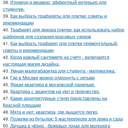
38.
Изумруд и мрамор: эффектный интерьер для
студентки.
39.
Как выбрать трафареты для плитки: советы и
рекомендации
40.
Трафарет для декора плитки: как использовать набор
шаблонов для создания красивых узоров
41.
Как выбрать трафарет для плитки прямоугольный:
советы и рекомендации
42.
Когда каждый сантиметр на счету - включается
настоящая магия дизайна.
43.
Умная малогабаритка для студента - математика.
44.
Где в Москве можно отдохнуть с детьми
45.
Яркая квартира в московской панельке.
46.
Квартира с акцентом на уют и творчество.
47.
Какие архитектурные стили представлены на
Красной площади
48.
Мята и уют: квартира, где дышится легко.
49.
Поделки из бутылок: 5 мастерpieces для дома и сада
50.
Двушка в чёрно - бежевых тонах для молодого