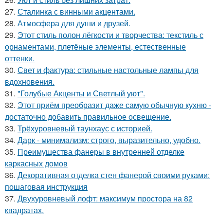
27.
Сталинка с винными акцентами.
28.
Атмосфера для души и друзей.
29.
Этот стиль полон лёгкости и творчества: текстиль с
орнаментами, плетёные элементы, естественные
оттенки.
30.
Свет и фактура: стильные настольные лампы для
вдохновения.
31.
"Голубые Акценты и Светлый уют".
32.
Этот приём преобразит даже самую обычную кухню -
достаточно добавить правильное освещение.
33.
Трёхуровневый таунхаус с историей.
34.
Дарк - минимализм: строго, выразительно, удобно.
35.
Преимущества фанеры в внутренней отделке
каркасных домов
36.
Декоративная отделка стен фанерой своими руками:
пошаговая инструкция
37.
Двухуровневый лофт: максимум простора на 82
квадратах.