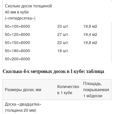
Сколько досок толщиной
40 мм в кубе
(«пятидесятка»)
50×100×6000
33 шт.
19,8 м
2
50×120×6000
27 шт.
19,4 м
2
50×150×6000
22 шт.
19,8 м
2
50×180×6000
18 шт.
50×200×6000
Сколько 4-х метровых досок в 1 кубе: таблица
Площадь,
Количество
Размеры доски, мм
покрываемая
в 1 кубе
1 м
3
доски
Доска-«двадцатка»
(толщина 20 мм)