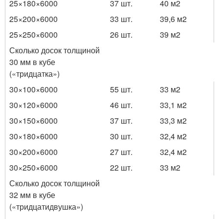
25×180×6000
37 шт.
40 м
2
25×200×6000
33 шт.
39,6 м
2
25×250×6000
26 шт.
39 м
2
Сколько досок толщиной
30 мм в кубе
(«тридцатка»)
30×100×6000
55 шт.
33 м
2
30×120×6000
46 шт.
33,1 м
2
30×150×6000
37 шт.
33,3 м
2
30×180×6000
30 шт.
32,4 м
2
30×200×6000
27 шт.
32,4 м
2
30×250×6000
22 шт.
33 м
2
Сколько досок толщиной
32 мм в кубе
(«тридцатидвушка»)