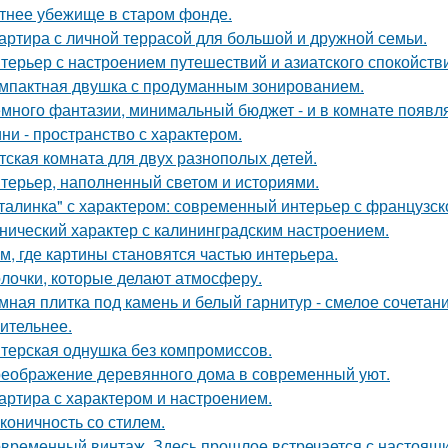
тнее убежище в старом фонде.
артира с личной террасой для большой и дружной семьи.
терьер с настроением путешествий и азиатского спокойств
мпактная двушка с продуманным зонированием.
много фантазии, минимальный бюджет - и в комнате появляе
ни - пространство с характером.
тская комната для двух разнополых детей.
терьер, наполненный светом и историями.
талинка" с характером: современный интерьер с французск
нический характер с калининградским настроением.
м, где картины становятся частью интерьера.
лочки, которые делают атмосферу.
мная плитка под камень и белый гарнитур - смелое сочетани
ительнее.
терская однушка без компромиссов.
еображение деревянного дома в современный уют.
артира с характером и настроением.
коничность со стилем.
временный винтаж. Здесь прошлое встречается с настоящи