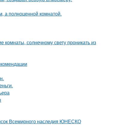
м, а полноценной комнатой.
е комнаты, солнечному свету проникать из
екомендации
н.
еньги.
ьера
ы
писок Всемирного наследия ЮНЕСКО