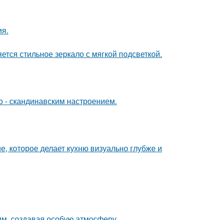
ия.
тся стильное зеркало с мягкой подсветкой.
о - скандинавским настроением.
е, которое делает кухню визуально глубже и
м, создавая особую атмосферу.