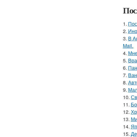
Пос
1.
Пос
2.
Ино
3.
В А
Mail.
4.
Мне
5.
Вра
6.
Пан
7.
Ван
8.
Авт
9.
Мал
10.
Св
11.
Бо
12.
Хр
13.
Ми
14.
Яп
15.
Де