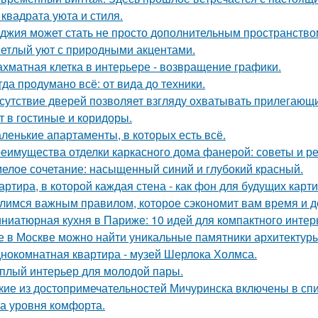
 квадрата уюта и стиля.
джия может стать не просто дополнительным пространство
етлый уют с природными акцентами.
хматная клетка в интерьере - возвращение графики.
гда продумано всё: от вида до техники.
сутствие дверей позволяет взгляду охватывать прилегающи
т в гостиные и коридоры.
ленькие апартаменты, в которых есть всё.
еимущества отделки каркасного дома фанерой: советы и р
елое сочетание: насыщенный синий и глубокий красный.
артира, в которой каждая стена - как фон для будущих карти
лимся важным правилом, которое сэкономит вам время и д
ниатюрная кухня в Париже: 10 идей для компактного интер
е в Москве можно найти уникальные памятники архитектур
нокомнатная квартира - музей Шерлока Холмса.
плый интерьер для молодой пары.
кие из достопримечательностей Мичуринска включены в с
а уровня комфорта.