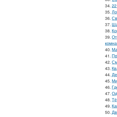
34.
22
35.
Ло
36.
Св
37.
Ша
38.
Ко
39.
От
комна
40.
Ма
41.
Пр
42.
См
43.
Кв
44.
Де
45.
Ми
46.
Гд
47.
Од
48.
Тё
49.
Ка
50.
Дв