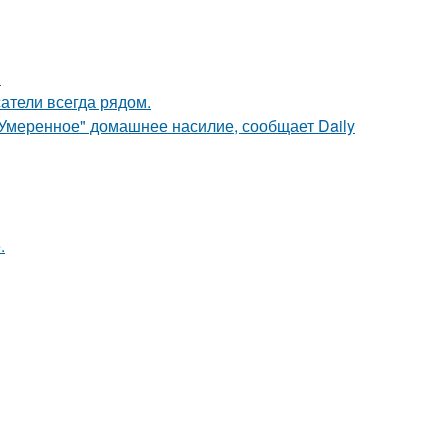
.
атели всегда рядом.
"Умеренное" домашнее насилие, сообщает Daily
.