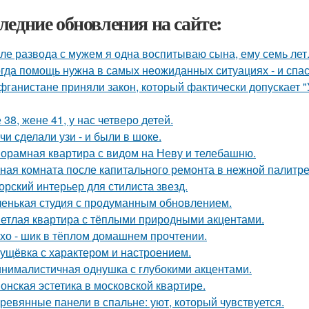
ледние обновления на сайте:
ле развода с мужем я одна воспитываю сына, ему семь лет
гда помощь нужна в самых неожиданных ситуациях - и спас
фганистане приняли закон, который фактически допускает 
 38, жене 41, у нас четверо детей.
чи сделали узи - и были в шоке.
орамная квартира с видом на Неву и телебашню.
ная комната после капитального ремонта в нежной палитре
орский интерьер для стилиста звезд.
енькая студия с продуманным обновлением.
етлая квартира с тёплыми природными акцентами.
хо - шик в тёплом домашнем прочтении.
ущёвка с характером и настроением.
нималистичная однушка с глубокими акцентами.
онская эстетика в московской квартире.
ревянные панели в спальне: уют, который чувствуется.