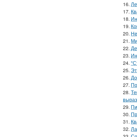
16.
Ле
17.
Кв
18.
Ин
19.
Ко
20.
Не
21.
Ми
22.
Де
23.
Ин
24.
"С
25.
Эт
26.
До
27.
По
28.
Те
выраз
29.
Пи
30.
Пр
31.
Кв
32.
Ла
33.
Со