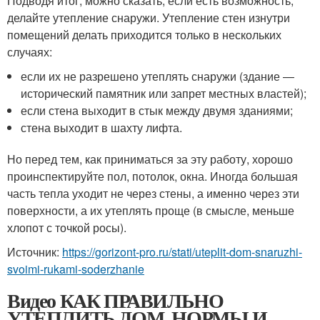
Подводя итог, можно сказать, если есть возможность,
делайте утепление снаружи. Утепление стен изнутри
помещений делать приходится только в нескольких
случаях:
если их не разрешено утеплять снаружи (здание —
исторический памятник или запрет местных властей);
если стена выходит в стык между двумя зданиями;
стена выходит в шахту лифта.
Но перед тем, как приниматься за эту работу, хорошо
проинспектируйте пол, потолок, окна. Иногда большая
часть тепла уходит не через стены, а именно через эти
поверхности, а их утеплять проще (в смысле, меньше
хлопот с точкой росы).
Источник:
https://gorizont-pro.ru/stati/uteplit-dom-snaruzhi-
svoimi-rukami-soderzhanie
Видео КАК ПРАВИЛЬНО
УТЕПЛИТЬ ДОМ. НОРМЫ И