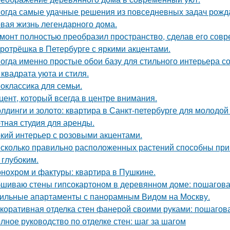
огда самые удачные решения из повседневных задач рожд
вая жизнь легендарного дома.
монт полностью преобразил пространство, сделав его сов
ротрёшка в Петербурге с яркими акцентами.
огда именно простые обои базу для стильного интерьера с
 квадрата уюта и стиля.
оклассика для семьи.
цент, который всегда в центре внимания.
лдинги и золото: квартира в Санкт-петербурге для молодой
тная студия для аренды.
кий интерьер с розовыми акцентами.
сколько правильно расположенных растений способны прив
 глубоким.
нохром и фактуры: квартира в Пушкине.
шиваю стены гипсокартоном в деревянном доме: пошагова
ильные апартаменты с панорамным Видом на Москву.
коративная отделка стен фанерой своими руками: пошагов
лное руководство по отделке стен: шаг за шагом