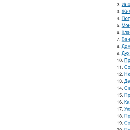
2.
Ино
3.
Жил
4.
Пот
5.
Мон
6.
Кла
7.
Ван
8.
Дом
9.
Дух
10.
Пр
11.
Со
12.
Ню
13.
Де
14.
Сп
15.
Пр
16.
Ка
17.
Ую
18.
Пр
19.
Со
20.
Пр