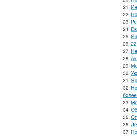
21.
Ин
22.
Но
23.
Ре
24.
Ев
25.
Ин
26.
22
27.
Не
28.
Ак
29.
Мо
30.
Ую
31.
Яр
32.
Не
более
33.
Мо
34.
Об
35.
Ст
36.
Де
37.
По