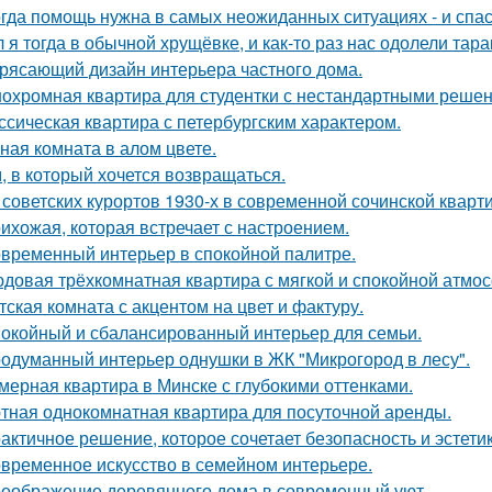
гда помощь нужна в самых неожиданных ситуациях - и спас
 я тогда в обычной хрущёвке, и как-то раз нас одолели тара
рясающий дизайн интерьера частного дома.
охромная квартира для студентки с нестандартными реше
ссическая квартира с петербургским характером.
ная комната в алом цвете.
, в который хочется возвращаться.
 советских курортов 1930-х в современной сочинской кварт
ихожая, которая встречает с настроением.
временный интерьер в спокойной палитре.
довая трёхкомнатная квартира с мягкой и спокойной атмо
тская комната с акцентом на цвет и фактуру.
окойный и сбалансированный интерьер для семьи.
одуманный интерьер однушки в ЖК "Микрогород в лесу".
мерная квартира в Минске с глубокими оттенками.
тная однокомнатная квартира для посуточной аренды.
актичное решение, которое сочетает безопасность и эстетик
временное искусство в семейном интерьере.
еображение деревянного дома в современный уют.