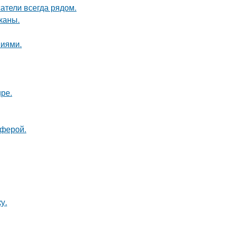
атели всегда рядом.
каны.
ниями.
ире.
сферой.
у.