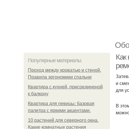
Обо
Как
Популярные материалы
рем
Проход между кроватью и стеной.
Затев
Правила эргономики спальни
и сме
Квартира с кухней, присоединеной
для у
к балкону
Квартира для певицы: базовая
В это
палитра с яркими акцентами.
можно
10 растений для северного окна.
Какие комнатные растения