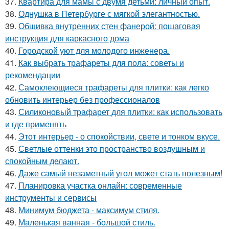
37.
Квартира для мамы с двумя детьми: личный опыт.
38.
Однушка в Петербурге с мягкой элегантностью.
39.
Обшивка внутренних стен фанерой: пошаговая
инструкция для каркасного дома
40.
Городской уют для молодого инженера.
41.
Как выбрать трафареты для пола: советы и
рекомендации
42.
Самоклеющиеся трафареты для плитки: как легко
обновить интерьер без профессионалов
43.
Силиконовый трафарет для плитки: как использовать
и где применять
44.
Этот интерьер - о спокойствии, свете и тонком вкусе.
45.
Светлые оттенки это пространство воздушным и
спокойным делают.
46.
Даже самый незаметный угол может стать полезным!
47.
Планировка участка онлайн: современные
инструменты и сервисы
48.
Минимум бюджета - максимум стиля.
49.
Маленькая ванная - большой стиль.