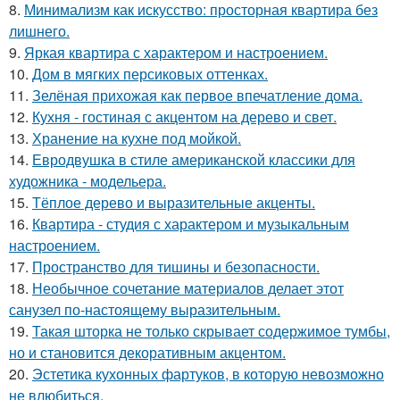
8.
Минимализм как искусство: просторная квартира без
лишнего.
9.
Яркая квартира с характером и настроением.
10.
Дом в мягких персиковых оттенках.
11.
Зелёная прихожая как первое впечатление дома.
12.
Кухня - гостиная с акцентом на дерево и свет.
13.
Хранение на кухне под мойкой.
14.
Евродвушка в стиле американской классики для
художника - модельера.
15.
Тёплое дерево и выразительные акценты.
16.
Квартира - студия с характером и музыкальным
настроением.
17.
Пространство для тишины и безопасности.
18.
Необычное сочетание материалов делает этот
санузел по-настоящему выразительным.
19.
Такая шторка не только скрывает содержимое тумбы,
но и становится декоративным акцентом.
20.
Эстетика кухонных фартуков, в которую невозможно
не влюбиться.