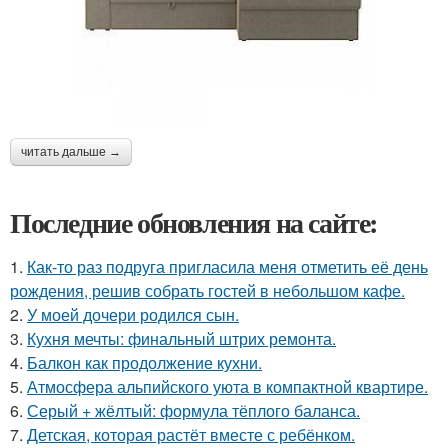
читать дальше →
Последние обновления на сайте:
1.
Как-то раз подруга пригласила меня отметить её день
рождения, решив собрать гостей в небольшом кафе.
2.
У моей дочери родился сын.
3.
Кухня мечты: финальный штрих ремонта.
4.
Балкон как продолжение кухни.
5.
Атмосфера альпийского уюта в компактной квартире.
6.
Серый + жёлтый: формула тёплого баланса.
7.
Детская, которая растёт вместе с ребёнком.