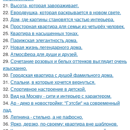
21.
Высота, которая завораживает.
22.
Евродвушка, которая раскрывается в новом свете.
23.
Дом, где картины становятся частью интерьера.
24.
Просторная квартира для семьи из четырёх человек.
25.
Квартира в насыщенных тонах.
26.
Парижская элегантность дома.
27.
Новая жизнь легендарного дома.
28.
Атмосфера для души и друзей.
29.
Сочетание розовых и белых оттенков выглядит очень
изысканно.
30.
Городская квартира с душой фамильного дома.
31.
Спальни, в которые хочется вернуться.
32.
Спортивное настроение в детской.
33.
Вид на Москву - сити и интерьер с характером.
34.
Ар - деко в новостройке: "Гэтсби" на современный
лад.
35.
Лепнина - стильно, а не пафосно.
36.
Ярко, дерзко, по-своему: квартира вне шаблонов.