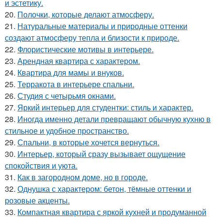
и эстетику.
20.
Полочки, которые делают атмосферу.
21.
Натуральные материалы и природные оттенки
создают атмосферу тепла и близости к природе.
22.
Флористические мотивы в интерьере.
23.
Арендная квартира с характером.
24.
Квартира для мамы и внуков.
25.
Терракота в интерьере спальни.
26.
Студия с четырьмя окнами.
27.
Яркий интерьер для студентки: стиль и характер.
28.
Иногда именно детали превращают обычную кухню в
стильное и удобное пространство.
29.
Спальни, в которые хочется вернуться.
30.
Интерьер, который сразу вызывает ощущение
спокойствия и уюта.
31.
Как в загородном доме, но в городе.
32.
Однушка с характером: бетон, тёмные оттенки и
розовые акценты.
33.
Компактная квартира с яркой кухней и продуманной