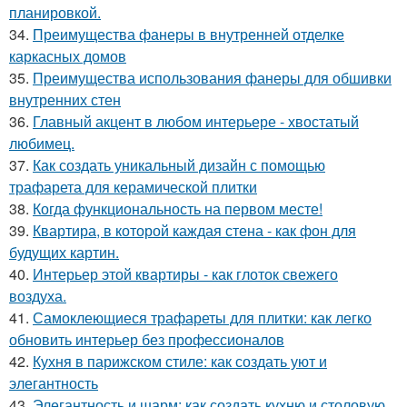
планировкой.
34.
Преимущества фанеры в внутренней отделке
каркасных домов
35.
Преимущества использования фанеры для обшивки
внутренних стен
36.
Главный акцент в любом интерьере - хвостатый
любимец.
37.
Как создать уникальный дизайн с помощью
трафарета для керамической плитки
38.
Когда функциональность на первом месте!
39.
Квартира, в которой каждая стена - как фон для
будущих картин.
40.
Интерьер этой квартиры - как глоток свежего
воздуха.
41.
Самоклеющиеся трафареты для плитки: как легко
обновить интерьер без профессионалов
42.
Кухня в парижском стиле: как создать уют и
элегантность
43.
Элегантность и шарм: как создать кухню и столовую