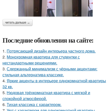
читать дальше →
Последние обновления на сайте:
1.
Потрясающий дизайн интерьера частного дома.
2.
Монохромная квартира для студентки с
нестандартными решениями.
3.
Сдержанный минимализм с чёрными акцентами:
стильная альтернатива классике.
4.
Яркие акценты в интерьере однокомнатной квартиры
32 кв.
5.
Нюдовая трёхкомнатная квартира с мягкой и
спокойной атмосферой.
6.
Тихая классика с характером.
7.
Уют с характером для однокомнатной квартиры.