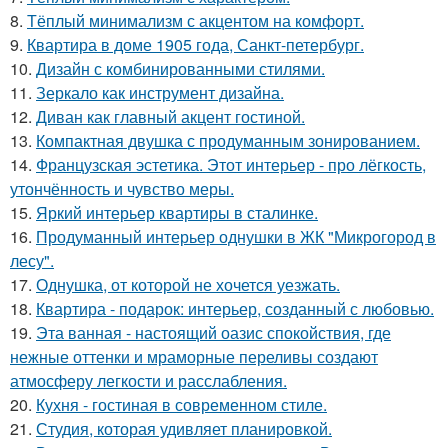
8.
Тёплый минимализм с акцентом на комфорт.
9.
Квартира в доме 1905 года, Санкт-петербург.
10.
Дизайн с комбинированными стилями.
11.
Зеркало как инструмент дизайна.
12.
Диван как главный акцент гостиной.
13.
Компактная двушка с продуманным зонированием.
14.
Французская эстетика. Этот интерьер - про лёгкость,
утончённость и чувство меры.
15.
Яркий интерьер квартиры в сталинке.
16.
Продуманный интерьер однушки в ЖК "Микрогород в
лесу".
17.
Однушка, от которой не хочется уезжать.
18.
Квартира - подарок: интерьер, созданный с любовью.
19.
Эта ванная - настоящий оазис спокойствия, где
нежные оттенки и мраморные переливы создают
атмосферу легкости и расслабления.
20.
Кухня - гостиная в современном стиле.
21.
Студия, которая удивляет планировкой.