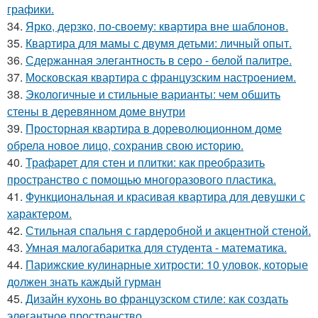
графики.
34.
Ярко, дерзко, по-своему: квартира вне шаблонов.
35.
Квартира для мамы с двумя детьми: личный опыт.
36.
Сдержанная элегантность в серо - белой палитре.
37.
Московская квартира с французским настроением.
38.
Экологичные и стильные варианты: чем обшить
стены в деревянном доме внутри
39.
Просторная квартира в дореволюционном доме
обрела новое лицо, сохранив свою историю.
40.
Трафарет для стен и плитки: как преобразить
пространство с помощью многоразового пластика.
41.
Функциональная и красивая квартира для девушки с
характером.
42.
Стильная спальня с гардеробной и акцентной стеной.
43.
Умная малогабаритка для студента - математика.
44.
Парижские кулинарные хитрости: 10 уловок, которые
должен знать каждый гурман
45.
Дизайн кухонь во французском стиле: как создать
элегантное пространство