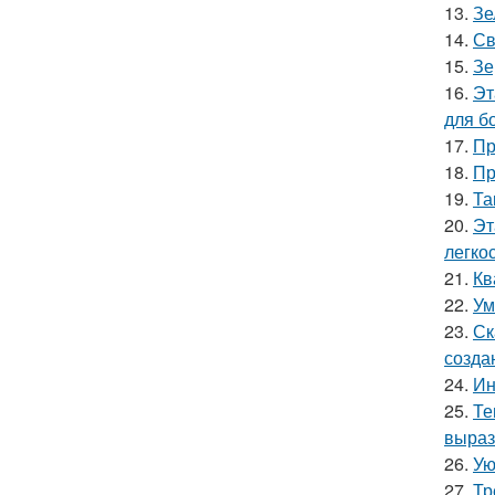
13.
Зе
14.
Св
15.
Зе
16.
Эт
для б
17.
Пр
18.
Пр
19.
Та
20.
Эт
легко
21.
Кв
22.
Ум
23.
Ск
созда
24.
Ин
25.
Те
выраз
26.
Ую
27.
Тр