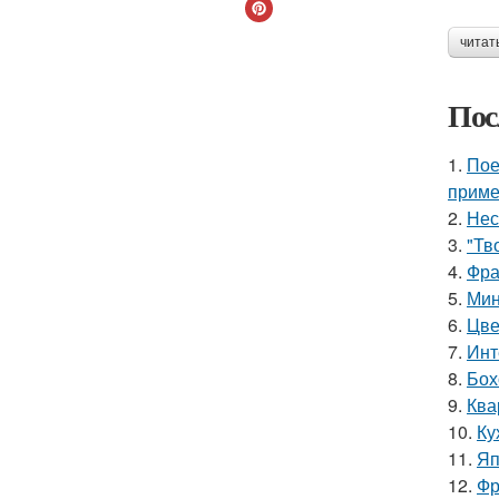
читат
Пос
1.
Пое
приме
2.
Нес
3.
"Тв
4.
Фра
5.
Мин
6.
Цве
7.
Инт
8.
Бох
9.
Ква
10.
Ку
11.
Яп
12.
Фр