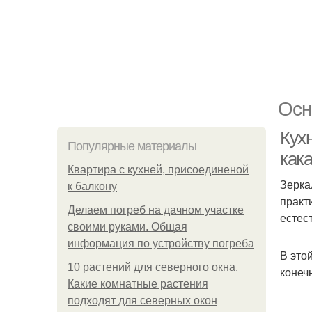
Осн
Кухн
Популярные материалы
как
Квартира с кухней, присоединеной
Зерка
к балкону
практ
Делаем погреб на дачном участке
естес
своими руками. Общая
информация по устройству погреба
В это
10 растений для северного окна.
конеч
Какие комнатные растения
подходят для северных окон