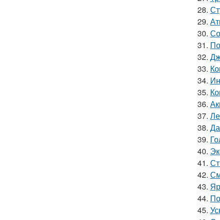
28.
Ст
29.
Ат
30.
Со
31.
По
32.
Дж
33.
Ко
34.
Ин
35.
Ко
36.
Ак
37.
Ле
38.
Да
39.
Го
40.
Эк
41.
Ст
42.
См
43.
Яр
44.
По
45.
Ус