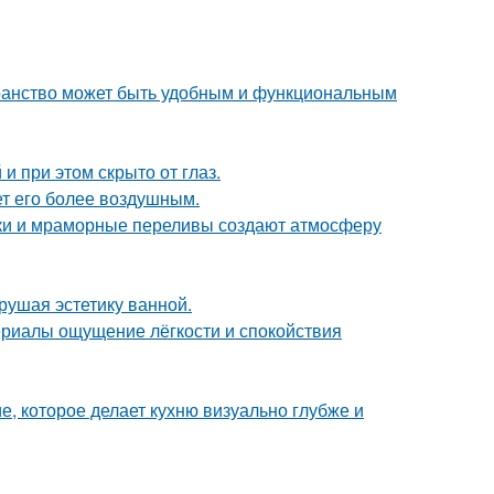
транство может быть удобным и функциональным
и при этом скрыто от глаз.
ет его более воздушным.
енки и мраморные переливы создают атмосферу
рушая эстетику ванной.
ериалы ощущение лёгкости и спокойствия
е, которое делает кухню визуально глубже и