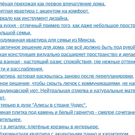
лёная прихожая как первое впечатление дома.
етлая квартира с акцентом на комфорт.
ркало как инструмент дизайна.
а кухня - отличный пример того, как даже небольшое прос
ольшой семьи.
одуманная квартира для семьи из Минска.
актичное решение для дома, где всё должно быть под рукой 
кая конструкция визуально расширяет пространство и дела
а ванная - настоящий оазис спокойствия, где нежные отт
сти и расслабления.
артира, которая раскрылась заново после перепланировки.
ное решение, чтобы скрыть лючок с коммуникациями, не на
андинавский уют. Нейтральная отделка и натуральные мат
ют.
терьер в духе "Алисы в стране Чудес".
мная плитка под камень и белый гарнитур - смелое сочетани
ительнее.
т в деталях: плетёные корзины в интерьере.
ёхкомнатная квартира с акцентными панно и характером.