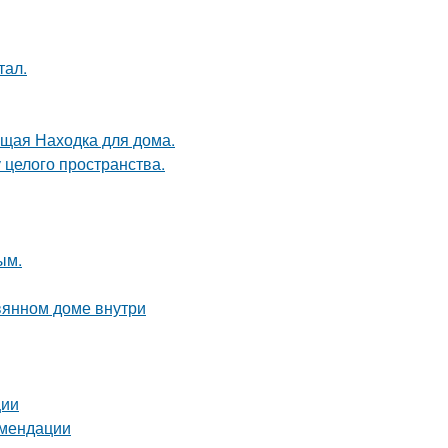
тал.
оящая Находка для дома.
 целого пространства.
ым.
вянном доме внутри
ции
омендации