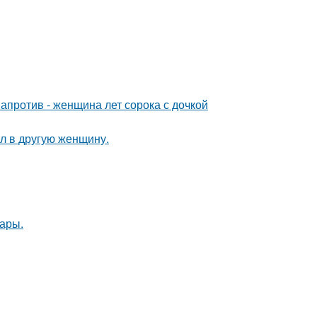
 напротив - женщина лет сорока с дочкой
ал в другую женщину.
ары.