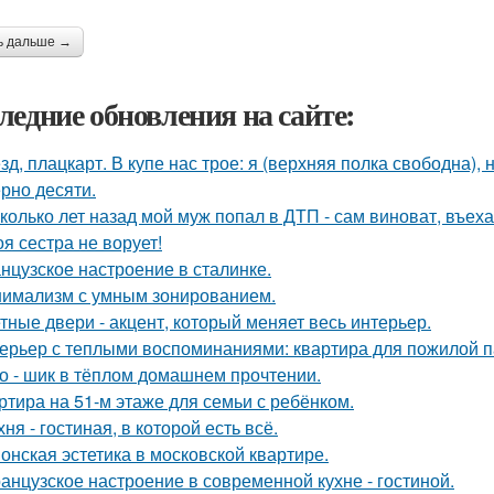
ь дальше →
ледние обновления на сайте:
зд, плацкарт. В купе нас трое: я (верхняя полка свободна),
рно десяти.
колько лет назад мой муж попал в ДТП - сам виноват, въех
оя сестра не ворует!
нцузское настроение в сталинке.
имализм с умным зонированием.
тные двери - акцент, который меняет весь интерьер.
ерьер с теплыми воспоминаниями: квартира для пожилой п
о - шик в тёплом домашнем прочтении.
ртира на 51-м этаже для семьи с ребёнком.
хня - гостиная, в которой есть всё.
онская эстетика в московской квартире.
анцузское настроение в современной кухне - гостиной.