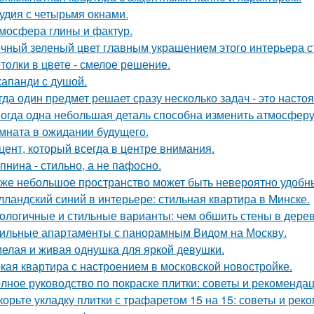
удия с четырьмя окнами.
мосфера глины и фактур.
чный зеленый цвет главным украшением этого интерьера с
толки в цвете - смелое решение.
апанди с душой.
гда один предмет решает сразу несколько задач - это наст
огда одна небольшая деталь способна изменить атмосферу
мната в ожидании будущего.
цент, который всегда в центре внимания.
пнина - стильно, а не пафосно.
же небольшое пространство может быть невероятно удобн
лландский синий в интерьере: стильная квартира в Минске.
ологичные и стильные варианты: чем обшить стены в дере
ильные апартаменты с панорамным Видом на Москву.
елая и живая однушка для яркой девушки.
кая квартира с настроением в московской новостройке.
лное руководство по покраске плитки: советы и рекоменда
корьте укладку плитки с трафаретом 15 на 15: советы и рек