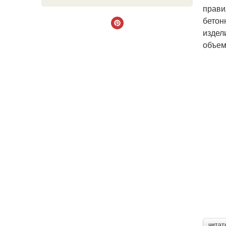
прави
бетон
издел
объем
читат