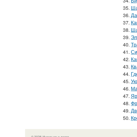
34.
Би
35.
Ша
36.
Да
37.
Ка
38.
Ша
39.
Эл
40.
Тр
41.
Си
42.
Ка
43.
Кв
44.
Гд
45.
Ую
46.
Ма
47.
Яр
48.
Фр
49.
Дв
50.
Кр
© 2026 Интерьер и декор