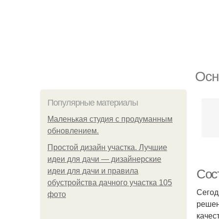
Осн
Популярные материалы
Маленькая студия с продуманным
обновлением.
Простой дизайн участка. Лучшие
идеи для дачи — дизайнерские
идеи для дачи и правила
Сос
обустройства дачного участка 105
Сегод
фото
решен
качес