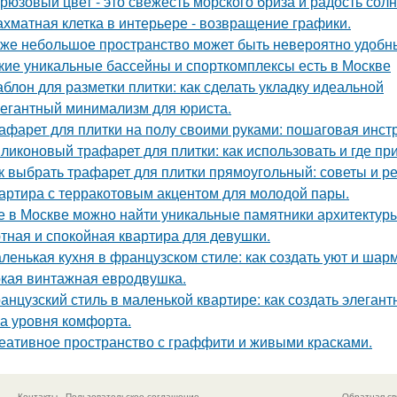
рюзовый цвет - это свежесть морского бриза и радость солн
хматная клетка в интерьере - возвращение графики.
же небольшое пространство может быть невероятно удобн
кие уникальные бассейны и спорткомплексы есть в Москве
блон для разметки плитки: как сделать укладку идеальной
егантный минимализм для юриста.
афарет для плитки на полу своими руками: пошаговая инст
ликоновый трафарет для плитки: как использовать и где пр
к выбрать трафарет для плитки прямоугольный: советы и 
артира с терракотовым акцентом для молодой пары.
е в Москве можно найти уникальные памятники архитектур
тная и спокойная квартира для девушки.
ленькая кухня в французском стиле: как создать уют и шар
кая винтажная евродвушка.
анцузский стиль в маленькой квартире: как создать элеган
а уровня комфорта.
еативное пространство с граффити и живыми красками.
Контакты
Пользовательское соглашение
Обратная св