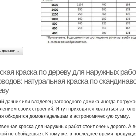
ь дальше →
ская краска по дереву для наружных рабо
оводов: натуральная краска по скандинав
еву
й дачник или владелец загородного домика иногда погружа
лением своих строений. И тут приходится хвататься за гол
ня обходится домовладельцам в астрономическую сумму.
твенная краска для наружных работ стоит очень дорого. А 
кой не обойдешься. К тому же, в последнее время продукци