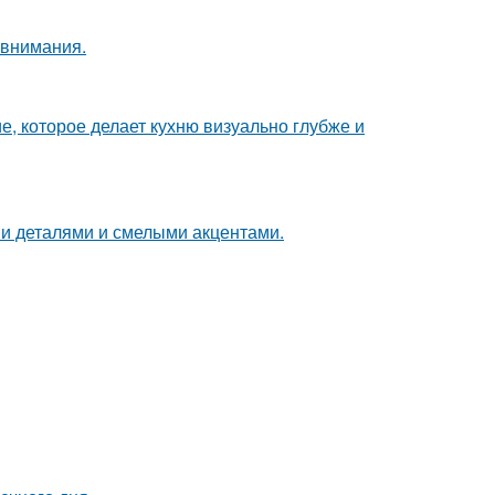
 внимания.
е, которое делает кухню визуально глубже и
ми деталями и смелыми акцентами.