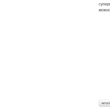
супер
можно
читат