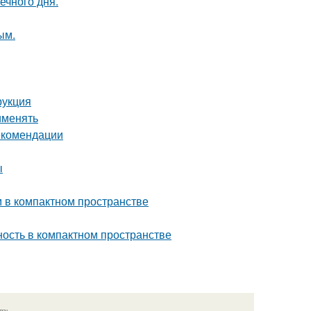
ечного дня.
ым.
рукция
именять
рекомендации
ы
м в компактном пространстве
тность в компактном пространстве
язь