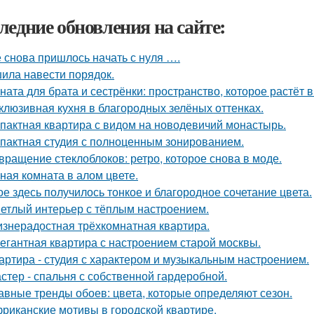
ледние обновления на сайте:
 снова пришлось начать с нуля ….
ила навести порядок.
ната для брата и сестрёнки: пространство, которое растёт в
клюзивная кухня в благородных зелёных оттенках.
пактная квартира с видом на новодевичий монастырь.
пактная студия с полноценным зонированием.
вращение стеклоблоков: ретро, которое снова в моде.
ная комната в алом цвете.
ое здесь получилось тонкое и благородное сочетание цвета.
етлый интерьер с тёплым настроением.
знерадостная трёхкомнатная квартира.
егантная квартира с настроением старой москвы.
артира - студия с характером и музыкальным настроением.
стер - спальня с собственной гардеробной.
авные тренды обоев: цвета, которые определяют сезон.
риканские мотивы в городской квартире.