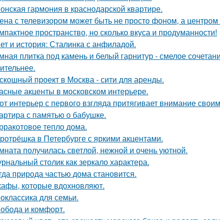
онская гармония в краснодарской квартире.
ена с телевизором может быть не просто фоном, а центром
мпактное пространство, но сколько вкуса и продуманности!
ет и история: Сталинка с анфиладой.
мная плитка под камень и белый гарнитур - смелое сочетани
ительнее.
скошный проект в Москва - сити для аренды.
асные акценты в московском интерьере.
от интерьер с первого взгляда притягивает внимание свои
артира с памятью о бабушке.
рракотовое тепло дома.
ротрёшка в Петербурге с яркими акцентами.
мната получилась светлой, нежной и очень уютной.
рнальный столик как зеркало характера.
гда природа частью дома становится.
афы, которые вдохновляют.
оклассика для семьи.
обода и комфорт.