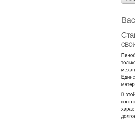
Вас
Ста
сво
Пеноб
тольк
механ
Единс
матер
В это
изгот
харак
долго