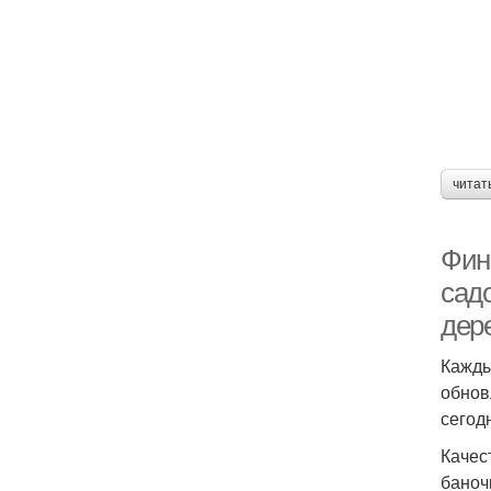
читат
Фин
сад
дер
Кажды
обнов
сегод
Качес
баноч