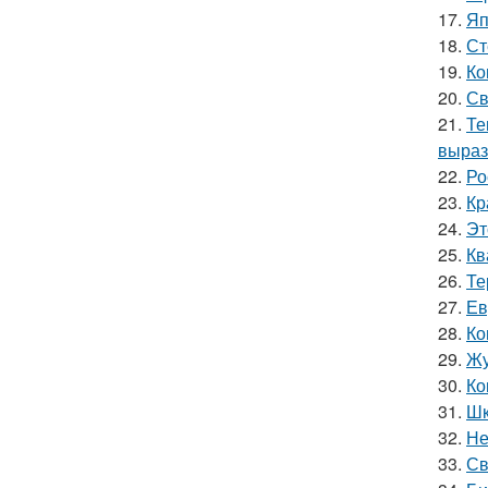
17.
Яп
18.
Ст
19.
Ко
20.
Св
21.
Те
выраз
22.
Ро
23.
Кр
24.
Эт
25.
Кв
26.
Те
27.
Ев
28.
Ко
29.
Жу
30.
Ко
31.
Шк
32.
Не
33.
Св