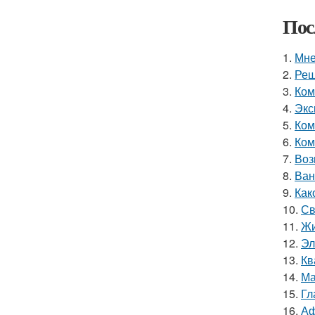
Пос
1.
Мне
2.
Реш
3.
Ком
4.
Экс
5.
Ком
6.
Ком
7.
Воз
8.
Ван
9.
Как
10.
Св
11.
Жи
12.
Эл
13.
Кв
14.
Ма
15.
Гл
16.
Аф