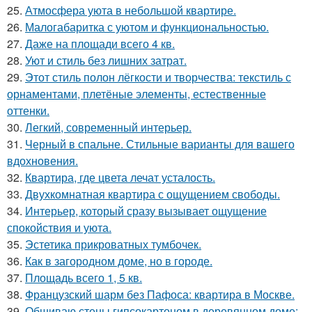
25.
Атмосфера уюта в небольшой квартире.
26.
Малогабаритка с уютом и функциональностью.
27.
Даже на площади всего 4 кв.
28.
Уют и стиль без лишних затрат.
29.
Этот стиль полон лёгкости и творчества: текстиль с
орнаментами, плетёные элементы, естественные
оттенки.
30.
Легкий, современный интерьер.
31.
Черный в спальне. Стильные варианты для вашего
вдохновения.
32.
Квартира, где цвета лечат усталость.
33.
Двухкомнатная квартира с ощущением свободы.
34.
Интерьер, который сразу вызывает ощущение
спокойствия и уюта.
35.
Эстетика прикроватных тумбочек.
36.
Как в загородном доме, но в городе.
37.
Площадь всего 1, 5 кв.
38.
Французский шарм без Пафоса: квартира в Москве.
39.
Обшиваю стены гипсокартоном в деревянном доме: