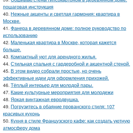
пошаговая инструкция
40.
Нежные акценты и светлая гармония: квартира в
Москве.
41.
Фанера в деревянном доме: полное руководство по
использованию
42.
Маленькая квартира в Москве, которая кажется
больше.
43.
Компактный уют для арендного жилья.
44.
Стильная спальня с гардеробной и акцентной стеной.
45.
В этом видео собрали простые, но очень
эффективные идеи для оформления прихожей.
46.
Тёплый интерьер для молодой пары.
47.
Какие культурные мероприятия для молодежи
48.
Яркая винтажная евродвушка.
49.
Погрузитесь в обаяние прованского стиля: 107
красивых кухонь
50.
Кухня в стиле Французского кафе: как создать уютную
атмосферу дома