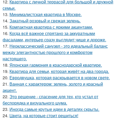
12.
Квартира с личной террасой для большой и дружной
семьи.
13.
Минималистская квартира в Москве.
14.
Закатный розовый и свежая зелень.
15.
Компактная квартира с яркими акцентами.
16.
Когда всё важное спрятано за аккуратными
фасадами, интерьер сразу выглядит чище и дороже.
17.
Неоклассический санузел - это идеальный баланс
между элегантностью прошлого и комфортом
настоящего.
18.
Японская гармония в краснодарской квартире.
19.
Квартира для семьи, которая живёт на два города.
20.
Евродвушка, которая раскрывается в новом свете.
21.
Ванная с характером: зелень, золото и красный
акцент.
22.
Это решение - спасение для тех, кто устал от
беспорядка и визуального шума.
23.
Иногда самые крутые идеи в деталях скрыты.
24.
Цвета, на которые стоит решиться!