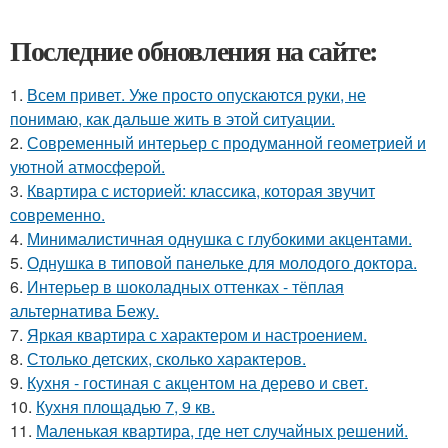
Последние обновления на сайте:
1.
Всем привет. Уже просто опускаются руки, не
понимаю, как дальше жить в этой ситуации.
2.
Современный интерьер с продуманной геометрией и
уютной атмосферой.
3.
Квартира с историей: классика, которая звучит
современно.
4.
Минималистичная однушка с глубокими акцентами.
5.
Однушка в типовой панельке для молодого доктора.
6.
Интерьер в шоколадных оттенках - тёплая
альтернатива Бежу.
7.
Яркая квартира с характером и настроением.
8.
Столько детских, сколько характеров.
9.
Кухня - гостиная с акцентом на дерево и свет.
10.
Кухня площадью 7, 9 кв.
11.
Маленькая квартира, где нет случайных решений.