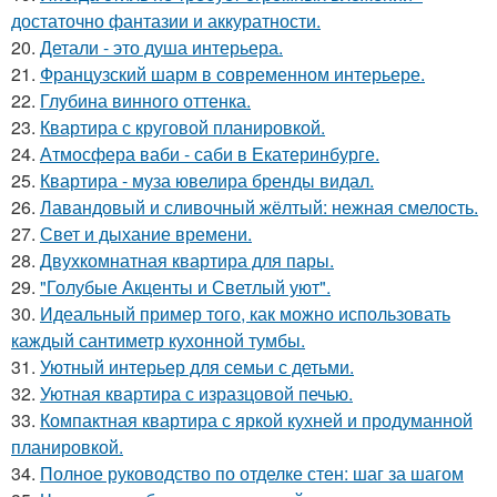
достаточно фантазии и аккуратности.
20.
Детали - это душа интерьера.
21.
Французский шарм в современном интерьере.
22.
Глубина винного оттенка.
23.
Квартира с круговой планировкой.
24.
Атмосфера ваби - саби в Екатеринбурге.
25.
Квартира - муза ювелира бренды видал.
26.
Лавандовый и сливочный жёлтый: нежная смелость.
27.
Свет и дыхание времени.
28.
Двухкомнатная квартира для пары.
29.
"Голубые Акценты и Светлый уют".
30.
Идеальный пример того, как можно использовать
каждый сантиметр кухонной тумбы.
31.
Уютный интерьер для семьи с детьми.
32.
Уютная квартира с изразцовой печью.
33.
Компактная квартира с яркой кухней и продуманной
планировкой.
34.
Полное руководство по отделке стен: шаг за шагом