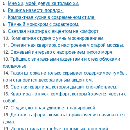
5.
Мне 32, моей девушке только 22.
6.
Решила навести порядок.
7.
Компактная кухня в современном стиле.
8.
Тёмный монохром с характером.
9.
Светлая квартира с акцентом на комфорт.
10.
Компактная студия с умным зонированием.
11.
Элегантная квартира с настроением старой москвы.
12.
Бежевый интерьер с настроением тихого моря.
13.
Трёшка с винтажными акцентами и стеклоблоками
фальконье.
14.
Такая шторка не только скрывает содержимое тумбы,
но и становится декоративным акцентом.
15.
Светлая квартира, которая дышит спокойствием.
16.
Квартира - отпуск: комфорт, который хочется увезти с
собой.
17.
Студия, которая удивляет планировкой.
18.
Детская сафари - комната: приключения начинаются
дома.
19.
Иногда стиль не требует огромных вложений -