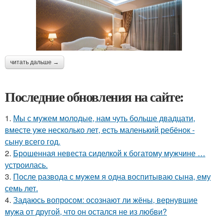
читать дальше →
Последние обновления на сайте:
1.
Мы с мужем молодые, нам чуть больше двадцати,
вместе уже несколько лет, есть маленький ребёнок -
сыну всего год.
2.
Брошенная невеста сиделкой к богатому мужчине …
устроилась.
3.
После развода с мужем я одна воспитываю сына, ему
семь лет.
4.
Задаюсь вопросом: осознают ли жёны, вернувшие
мужа от другой, что он остался не из любви?