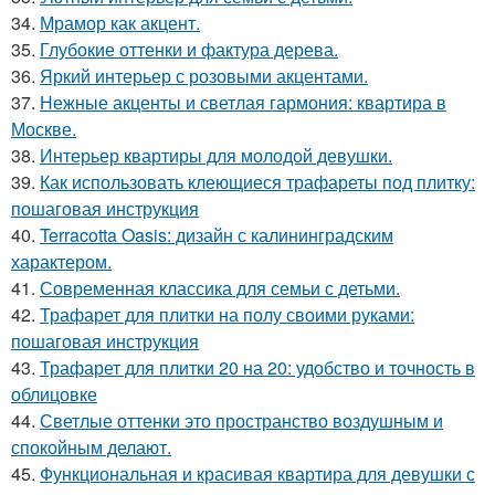
34.
Мрамор как акцент.
35.
Глубокие оттенки и фактура дерева.
36.
Яркий интерьер с розовыми акцентами.
37.
Нежные акценты и светлая гармония: квартира в
Москве.
38.
Интерьер квартиры для молодой девушки.
39.
Как использовать клеющиеся трафареты под плитку:
пошаговая инструкция
40.
Terracotta Oasis: дизайн с калининградским
характером.
41.
Современная классика для семьи с детьми.
42.
Трафарет для плитки на полу своими руками:
пошаговая инструкция
43.
Трафарет для плитки 20 на 20: удобство и точность в
облицовке
44.
Светлые оттенки это пространство воздушным и
спокойным делают.
45.
Функциональная и красивая квартира для девушки с