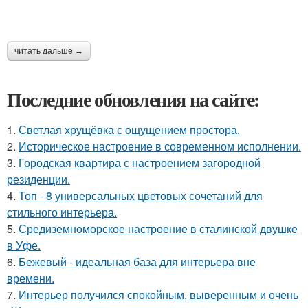
читать дальше →
Последние обновления на сайте:
1.
Светлая хрущёвка с ощущением простора.
2.
Историческое настроение в современном исполнении.
3.
Городская квартира с настроением загородной
резиденции.
4.
Топ - 8 универсальных цветовых сочетаний для
стильного интерьера.
5.
Средиземноморское настроение в сталинской двушке
в Уфе.
6.
Бежевый - идеальная база для интерьера вне
времени.
7.
Интерьер получился спокойным, выверенным и очень