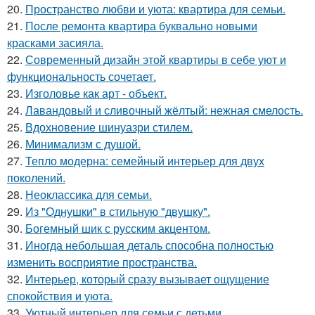
20.
Пространство любви и уюта: квартира для семьи.
21.
После ремонта квартира буквально новыми
красками засияла.
22.
Современный дизайн этой квартиры в себе уют и
функциональность сочетает.
23.
Изголовье как арт - объект.
24.
Лавандовый и сливочный жёлтый: нежная смелость.
25.
Вдохновение шинуазри стилем.
26.
Минимализм с душой.
27.
Тепло модерна: семейный интерьер для двух
поколений.
28.
Неоклассика для семьи.
29.
Из "Однушки" в стильную "двушку".
30.
Богемный шик с русским акцентом.
31.
Иногда небольшая деталь способна полностью
изменить восприятие пространства.
32.
Интерьер, который сразу вызывает ощущение
спокойствия и уюта.
33.
Уютный интерьер для семьи с детьми.