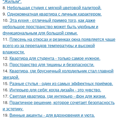
"Жилым".
8.
Небольшая студия с мягкой цветовой палитрой.
9.
Однокомнатная квартира с личным характером.
10.
Эта кухня - отличный пример того, как даже
небольшое пространство может быть удобным и
функциональным для большой семьи.
11.
Плесень на откосах и резинках окна появляется чаще
всего из-за перепадов температуры и высокой
влажности.
12.
Квартира для студента - только самое нужное.
13.
Пространство для тишины и безопасности.
14.
Квартира, где брусничный холодильник стал главной
звездой.
15.
Разные стулья - один из самых эффектных приёмов.
16.
Интерьер для себя: когда дизайн - это чувство.
17.
Светлая квартира, где интерьер - фон для жизни.
18.
Практичное решение, которое сочетает безопасность
и эстетику.
19.
Винные акценты - для вдохновения и уюта.