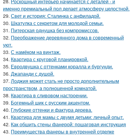
28.
Роскошный интерьер начинается с деталей - и
именно премиальный пол делает атмосферу целостной.
29.
Свет и история: Сталинка с анфиладой.
30.
Шкатулка с секретом для молодой семьи.
31.
Питерская однушка без компромиссов.
32.
Преображение деревянного дома в современный
уют.
33.
С намёком на винтаж.
34.
Квартира с круговой планировкой.
35.
Евродвушка с оттенками коралла и бургунди.
36.
Джапанди с душой.
37.
Лоджия может стать не просто дополнительным
пространством, а полноценной комнатой.
38.
Квартира в сливовом настроении.
39.
Богемный шик с русским акцентом.
40.
Глубокие оттенки и фактура дерева.
41.
Квартира для мамы с двумя детьми: личный опыт.
42.
Как обшить стены фанерой: пошаговая инструкция
43.
Преимущества фанеры в внутренней отделке