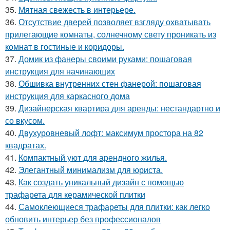
35.
Мятная свежесть в интерьере.
36.
Отсутствие дверей позволяет взгляду охватывать
прилегающие комнаты, солнечному свету проникать из
комнат в гостиные и коридоры.
37.
Домик из фанеры своими руками: пошаговая
инструкция для начинающих
38.
Обшивка внутренних стен фанерой: пошаговая
инструкция для каркасного дома
39.
Дизайнерская квартира для аренды: нестандартно и
со вкусом.
40.
Двухуровневый лофт: максимум простора на 82
квадратах.
41.
Компактный уют для арендного жилья.
42.
Элегантный минимализм для юриста.
43.
Как создать уникальный дизайн с помощью
трафарета для керамической плитки
44.
Самоклеющиеся трафареты для плитки: как легко
обновить интерьер без профессионалов