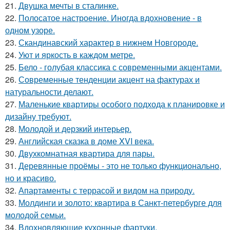
21.
Двушка мечты в сталинке.
22.
Полосатое настроение. Иногда вдохновение - в
одном узоре.
23.
Скандинавский характер в нижнем Новгороде.
24.
Уют и яркость в каждом метре.
25.
Бело - голубая классика с современными акцентами.
26.
Современные тенденции акцент на фактурах и
натуральности делают.
27.
Маленькие квартиры особого подхода к планировке и
дизайну требуют.
28.
Молодой и дерзкий интерьер.
29.
Английская сказка в доме XVI века.
30.
Двухкомнатная квартира для пары.
31.
Деревянные проёмы - это не только функционально,
но и красиво.
32.
Апартаменты с террасой и видом на природу.
33.
Молдинги и золото: квартира в Санкт-петербурге для
молодой семьи.
34.
Вдохновляющие кухонные фартуки.