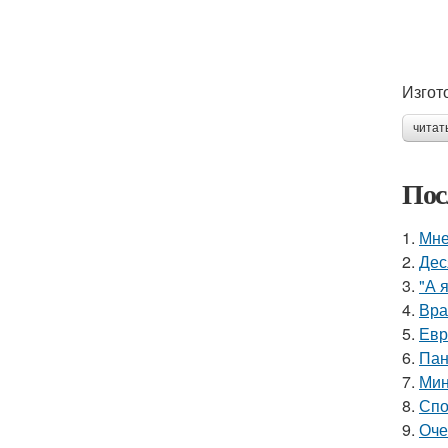
Изгот
читат
Пос
1.
Мне
2.
Дес
3.
"А 
4.
Вра
5.
Евр
6.
Пан
7.
Мин
8.
Спо
9.
Оче