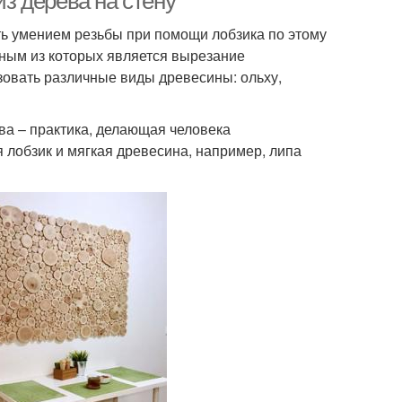
из дерева на стену
ть умением резьбы при помощи лобзика по этому
ным из которых является вырезание
зовать различные виды древесины: ольху,
ва – практика, делающая человека
лобзик и мягкая древесина, например, липа