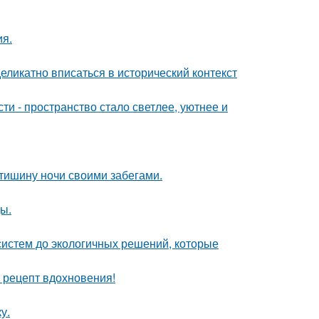
ия.
еликатно вписаться в исторический контекст
и - пространство стало светлее, уютнее и
 тишину ночи своими забегами.
ы.
систем до экологичных решений, которые
й рецепт вдохновения!
у.