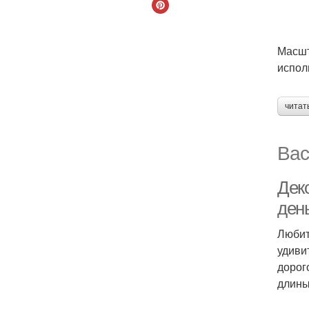
Масшт
испол
читат
Вас
Дек
ден
Любит
удиви
дорог
длины