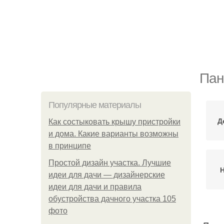
Пан
Популярные материалы
Д
Как состыковать крышу пристройки
и дома. Какие варианты возможны
в принципе
Простой дизайн участка. Лучшие
идеи для дачи — дизайнерские
идеи для дачи и правила
обустройства дачного участка 105
фото