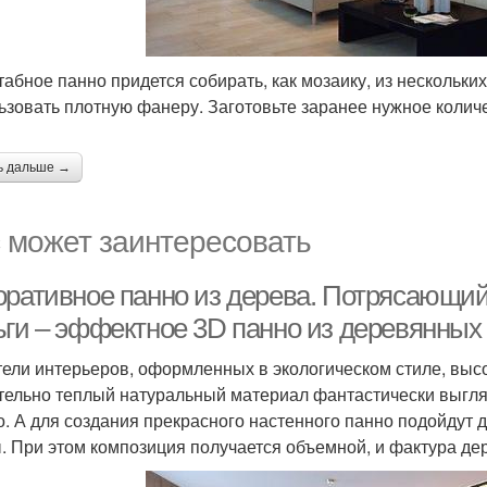
абное панно придется собирать, как мозаику, из нескольки
ьзовать плотную фанеру. Заготовьте заранее нужное колич
ь дальше →
 может заинтересовать
оративное панно из дерева. Потрясающий
ьги – эффектное 3D панно из деревянных
ели интерьеров, оформленных в экологическом стиле, высо
тельно теплый натуральный материал фантастически выгляди
о. А для создания прекрасного настенного панно подойдут 
. При этом композиция получается объемной, и фактура д