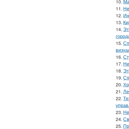
10.
Ма
11.
Не
12.
Ин
13.
Ки
14.
Эт
город
15.
Сп
визуа
16.
Ст
17.
Не
18.
Эт
19.
Сп
20.
Хр
21.
Ле
22.
Те
управ
23.
Не
24.
Св
25.
Пр