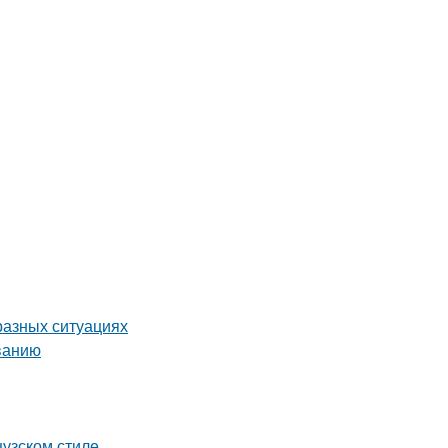
разных ситуациях
ванию
цузском стиле