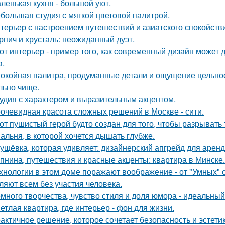
ленькая кухня - большой уют.
большая студия с мягкой цветовой палитрой.
терьер с настроением путешествий и азиатского спокойств
рпич и хрусталь: неожиданный дуэт.
от интерьер - пример того, как современный дизайн может д
а.
окойная палитра, продуманные детали и ощущение цельност
льно чище.
удия с характером и выразительным акцентом.
очевидная красота сложных решений в Москве - сити.
от пушистый герой будто создан для того, чтобы разрывать
альня, в которой хочется дышать глубже.
ущёвка, которая удивляет: дизайнерский апгрейд для аренд
пнина, путешествия и красные акценты: квартира в Минске.
хнологии в этом доме поражают воображение - от "Умных" 
ляют всем без участия человека.
много творчества, чувство стиля и доля юмора - идеальны
етлая квартира, где интерьер - фон для жизни.
актичное решение, которое сочетает безопасность и эстетик