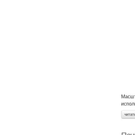
Масшт
испол
читат