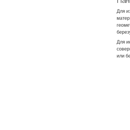
Панн
Для и
матер
геоме
березу
Для и
совер
или б