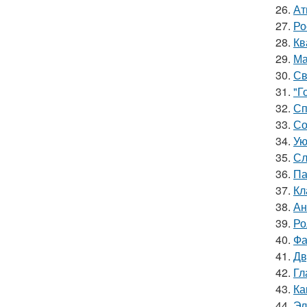
26.
Ат
27.
Ро
28.
Кв
29.
Ма
30.
Св
31.
"Г
32.
Сп
33.
Со
34.
Ую
35.
Сл
36.
Па
37.
Кл
38.
Ан
39.
Ро
40.
Фа
41.
Дв
42.
Гл
43.
Ка
44.
Эл