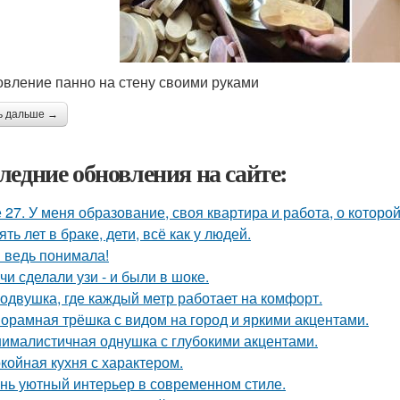
овление панно на стену своими руками
ь дальше →
ледние обновления на сайте:
 27. У меня образование, своя квартира и работа, о которой
ять лет в браке, дети, всё как у людей.
я ведь понимала!
чи сделали узи - и были в шоке.
одвушка, где каждый метр работает на комфорт.
орамная трёшка с видом на город и яркими акцентами.
ималистичная однушка с глубокими акцентами.
койная кухня с характером.
нь уютный интерьер в современном стиле.