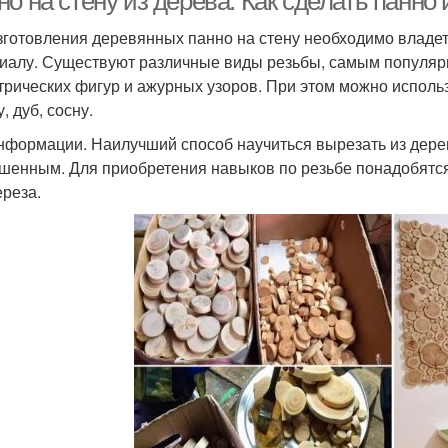
о на стену из дерева. Как сделать панно 
зготовления деревянных панно на стену необходимо владе
иалу. Существуют различные виды резьбы, самым популяр
трических фигур и ажурных узоров. При этом можно исполь
, дуб, сосну.
нформации. Наилучший способ научиться вырезать из дере
шенным. Для приобретения навыков по резьбе понадобятся 
ереза.