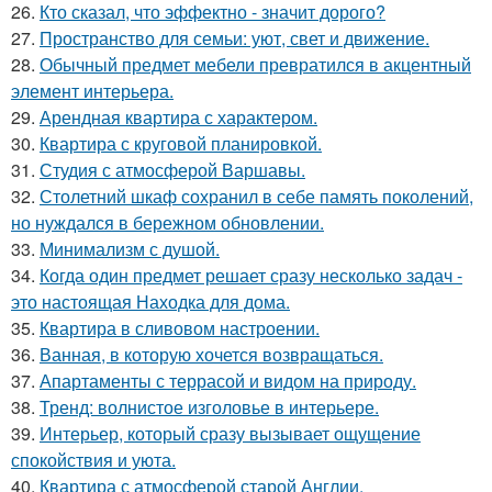
26.
Кто сказал, что эффектно - значит дорого?
27.
Пространство для семьи: уют, свет и движение.
28.
Обычный предмет мебели превратился в акцентный
элемент интерьера.
29.
Арендная квартира с характером.
30.
Квартира с круговой планировкой.
31.
Студия с атмосферой Варшавы.
32.
Столетний шкаф сохранил в себе память поколений,
но нуждался в бережном обновлении.
33.
Минимализм с душой.
34.
Когда один предмет решает сразу несколько задач -
это настоящая Находка для дома.
35.
Квартира в сливовом настроении.
36.
Ванная, в которую хочется возвращаться.
37.
Апартаменты с террасой и видом на природу.
38.
Тренд: волнистое изголовье в интерьере.
39.
Интерьер, который сразу вызывает ощущение
спокойствия и уюта.
40.
Квартира с атмосферой старой Англии.