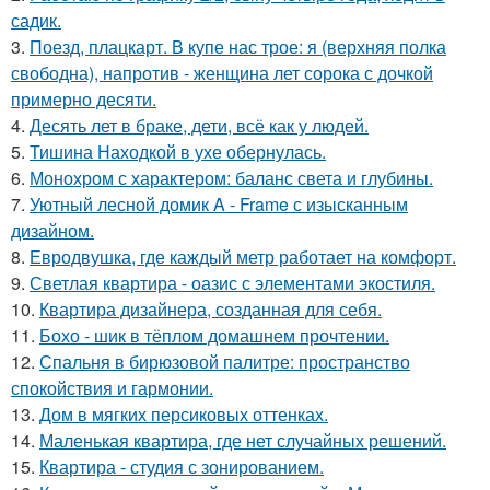
садик.
3.
Поезд, плацкарт. В купе нас трое: я (верхняя полка
свободна), напротив - женщина лет сорока с дочкой
примерно десяти.
4.
Десять лет в браке, дети, всё как у людей.
5.
Тишина Находкой в ухе обернулась.
6.
Монохром с характером: баланс света и глубины.
7.
Уютный лесной домик A - Frame с изысканным
дизайном.
8.
Евродвушка, где каждый метр работает на комфорт.
9.
Светлая квартира - оазис с элементами экостиля.
10.
Квартира дизайнера, созданная для себя.
11.
Бохо - шик в тёплом домашнем прочтении.
12.
Спальня в бирюзовой палитре: пространство
спокойствия и гармонии.
13.
Дом в мягких персиковых оттенках.
14.
Маленькая квартира, где нет случайных решений.
15.
Квартира - студия с зонированием.