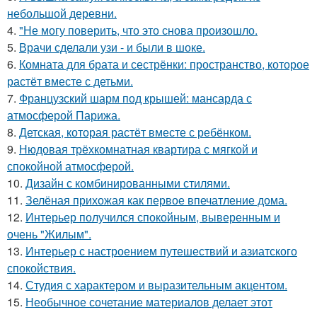
небольшой деревни.
4.
"Не могу поверить, что это снова произошло.
5.
Врачи сделали узи - и были в шоке.
6.
Комната для брата и сестрёнки: пространство, которое
растёт вместе с детьми.
7.
Французский шарм под крышей: мансарда с
атмосферой Парижа.
8.
Детская, которая растёт вместе с ребёнком.
9.
Нюдовая трёхкомнатная квартира с мягкой и
спокойной атмосферой.
10.
Дизайн с комбинированными стилями.
11.
Зелёная прихожая как первое впечатление дома.
12.
Интерьер получился спокойным, выверенным и
очень "Жилым".
13.
Интерьер с настроением путешествий и азиатского
спокойствия.
14.
Студия с характером и выразительным акцентом.
15.
Необычное сочетание материалов делает этот