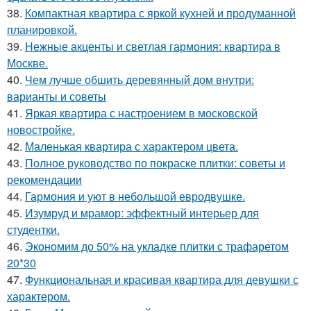
38.
Компактная квартира с яркой кухней и продуманной
планировкой.
39.
Нежные акценты и светлая гармония: квартира в
Москве.
40.
Чем лучше обшить деревянный дом внутри:
варианты и советы
41.
Яркая квартира с настроением в московской
новостройке.
42.
Маленькая квартира с характером цвета.
43.
Полное руководство по покраске плитки: советы и
рекомендации
44.
Гармония и уют в небольшой евродвушке.
45.
Изумруд и мрамор: эффектный интерьер для
студентки.
46.
Экономим до 50% на укладке плитки с трафаретом
20*30
47.
Функциональная и красивая квартира для девушки с
характером.