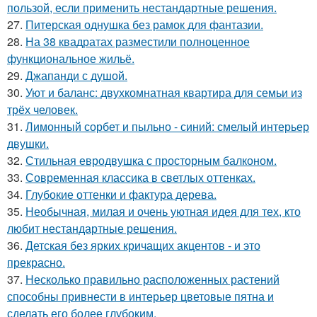
пользой, если применить нестандартные решения.
27.
Питерская однушка без рамок для фантазии.
28.
На 38 квадратах разместили полноценное
функциональное жильё.
29.
Джапанди с душой.
30.
Уют и баланс: двухкомнатная квартира для семьи из
трёх человек.
31.
Лимонный сорбет и пыльно - синий: смелый интерьер
двушки.
32.
Стильная евродвушка с просторным балконом.
33.
Современная классика в светлых оттенках.
34.
Глубокие оттенки и фактура дерева.
35.
Необычная, милая и очень уютная идея для тех, кто
любит нестандартные решения.
36.
Детская без ярких кричащих акцентов - и это
прекрасно.
37.
Несколько правильно расположенных растений
способны привнести в интерьер цветовые пятна и
сделать его более глубоким.