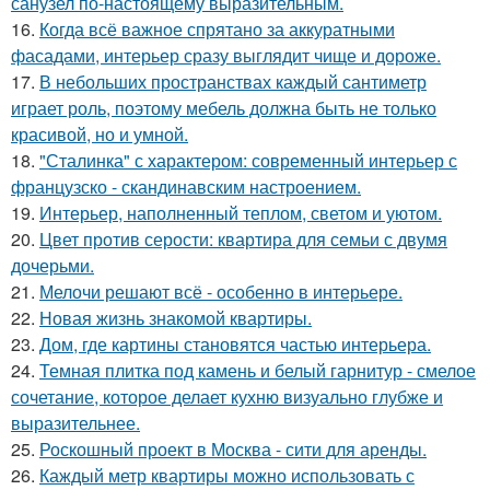
санузел по-настоящему выразительным.
16.
Когда всё важное спрятано за аккуратными
фасадами, интерьер сразу выглядит чище и дороже.
17.
В небольших пространствах каждый сантиметр
играет роль, поэтому мебель должна быть не только
красивой, но и умной.
18.
"Сталинка" с характером: современный интерьер с
французско - скандинавским настроением.
19.
Интерьер, наполненный теплом, светом и уютом.
20.
Цвет против серости: квартира для семьи с двумя
дочерьми.
21.
Мелочи решают всё - особенно в интерьере.
22.
Новая жизнь знакомой квартиры.
23.
Дом, где картины становятся частью интерьера.
24.
Темная плитка под камень и белый гарнитур - смелое
сочетание, которое делает кухню визуально глубже и
выразительнее.
25.
Роскошный проект в Москва - сити для аренды.
26.
Каждый метр квартиры можно использовать с