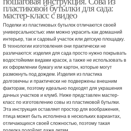
пошаговая инструкция. Сова из
пластиковой бутылки для сада:
мастер-класс с видео
Поделки из пластиковых бутылок отличаются своей
Панно в интерьере
Деревянное панно
универсальностью: ими можно украсить как домашний
интерьер, так и садовый участок или детскую площадку.
В технологии изготовления они практически не
различаются: изделия для сада просто нужно покрывать
Настенное панно
водостойкими видами красок, а также не использовать в
их оформлении бумагу или картон, которые могут
размокнуть под дождем. Изделия из пластика
долговечны и практически не подвержены внешним
факторам, поэтому идеально подходят для украшения
дачных участков и клумб. Ниже представлен мастер-
класс по изготовлению совы из пластиковой бутылки.
Эта инструкция оставляет простор для воображения,
птица может быть исполнена в нескольких вариантах,
отличающихся своей сложностью, поэтому такая
поделка подойдет даже детям.