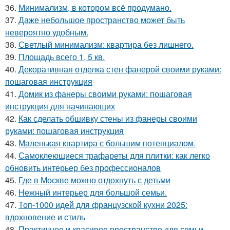
36.
Минимализм, в котором всё продумано.
37.
Даже небольшое пространство может быть
невероятно удобным.
38.
Светлый минимализм: квартира без лишнего.
39.
Площадь всего 1, 5 кв.
40.
Декоративная отделка стен фанерой своими руками:
пошаговая инструкция
41.
Домик из фанеры своими руками: пошаговая
инструкция для начинающих
42.
Как сделать обшивку стены из фанеры своими
руками: пошаговая инструкция
43.
Маленькая квартира с большим потенциалом.
44.
Самоклеющиеся трафареты для плитки: как легко
обновить интерьер без профессионалов
45.
Где в Москве можно отдохнуть с детьми
46.
Нежный интерьер для большой семьи.
47.
Топ-1000 идей для французской кухни 2025:
вдохновение и стиль
48.
Практичное и красивое пространство для семьи.