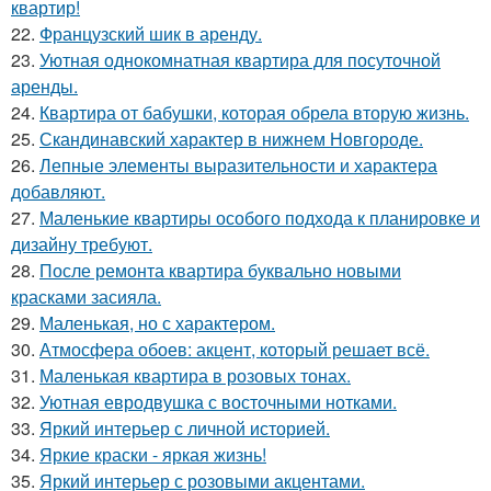
квартир!
22.
Французский шик в аренду.
23.
Уютная однокомнатная квартира для посуточной
аренды.
24.
Квартира от бабушки, которая обрела вторую жизнь.
25.
Скандинавский характер в нижнем Новгороде.
26.
Лепные элементы выразительности и характера
добавляют.
27.
Маленькие квартиры особого подхода к планировке и
дизайну требуют.
28.
После ремонта квартира буквально новыми
красками засияла.
29.
Маленькая, но с характером.
30.
Атмосфера обоев: акцент, который решает всё.
31.
Маленькая квартира в розовых тонах.
32.
Уютная евродвушка с восточными нотками.
33.
Яркий интерьер с личной историей.
34.
Яркие краски - яркая жизнь!
35.
Яркий интерьер с розовыми акцентами.