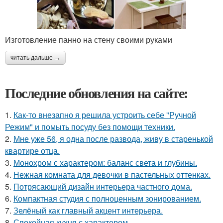
Изготовление панно на стену своими руками
читать дальше →
Последние обновления на сайте:
1.
Как-то внезапно я решила устроить себе "Ручной
Режим" и помыть посуду без помощи техники.
2.
Мне уже 56, я одна после развода, живу в старенькой
квартире отца.
3.
Монохром с характером: баланс света и глубины.
4.
Нежная комната для девочки в пастельных оттенках.
5.
Потрясающий дизайн интерьера частного дома.
6.
Компактная студия с полноценным зонированием.
7.
Зелёный как главный акцент интерьера.
8.
Спокойная кухня с характером.