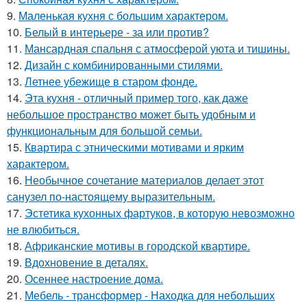
9.
Маленькая кухня с большим характером.
10.
Белый в интерьере - за или против?
11.
Мансардная спальня с атмосферой уюта и тишины.
12.
Дизайн с комбинированными стилями.
13.
Летнее убежище в старом фонде.
14.
Эта кухня - отличный пример того, как даже
небольшое пространство может быть удобным и
функциональным для большой семьи.
15.
Квартира с этническими мотивами и ярким
характером.
16.
Необычное сочетание материалов делает этот
санузел по-настоящему выразительным.
17.
Эстетика кухонных фартуков, в которую невозможно
не влюбиться.
18.
Африканские мотивы в городской квартире.
19.
Вдохновение в деталях.
20.
Осеннее настроение дома.
21.
Мебель - трансформер - Находка для небольших