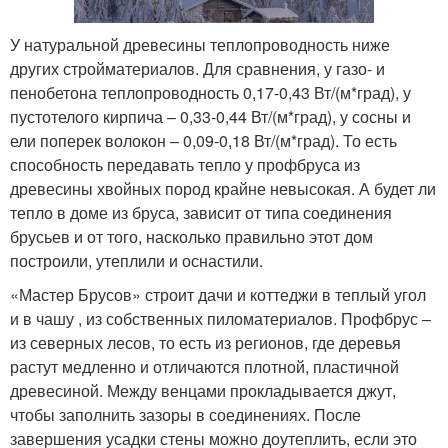
У натуральной древесины теплопроводность ниже
других стройматериалов. Для сравнения, у газо- и
пенобетона теплопроводность 0,17-0,43 Вт/(м*град), у
пустотелого кирпича – 0,33-0,44 Вт/(м*град), у сосны и
ели поперек волокон – 0,09-0,18 Вт/(м*град). То есть
способность передавать тепло у профбруса из
древесины хвойных пород крайне невысокая. А будет ли
тепло в доме из бруса, зависит от типа соединения
брусьев и от того, насколько правильно этот дом
построили, утеплили и оснастили.
«Мастер Брусов» строит дачи и коттеджи в теплый угол
и в чашу , из собственных пиломатериалов. Профбрус –
из северных лесов, то есть из регионов, где деревья
растут медленно и отличаются плотной, пластичной
древесиной. Между венцами прокладывается джут,
чтобы заполнить зазоры в соединениях. После
завершения усадки стены можно доутеплить, если это