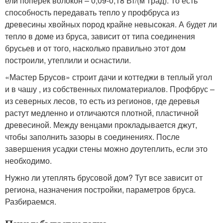
ели поперек волокон – 0,09-0,18 Вт/(м*град). То есть
способность передавать тепло у профбруса из
древесины хвойных пород крайне невысокая. А будет ли
тепло в доме из бруса, зависит от типа соединения
брусьев и от того, насколько правильно этот дом
построили, утеплили и оснастили.
«Мастер Брусов» строит дачи и коттеджи в теплый угол
и в чашу , из собственных пиломатериалов. Профбрус –
из северных лесов, то есть из регионов, где деревья
растут медленно и отличаются плотной, пластичной
древесиной. Между венцами прокладывается джут,
чтобы заполнить зазоры в соединениях. После
завершения усадки стены можно доутеплить, если это
необходимо.
Нужно ли утеплять брусовой дом? Тут все зависит от
региона, назначения постройки, параметров бруса.
Разбираемся.