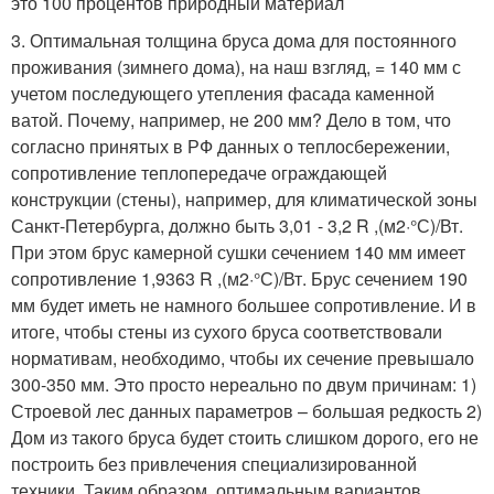
это 100 процентов природный материал
3. Оптимальная толщина бруса дома для постоянного
проживания (зимнего дома), на наш взгляд, = 140 мм с
учетом последующего утепления фасада каменной
ватой. Почему, например, не 200 мм? Дело в том, что
согласно принятых в РФ данных о теплосбережении,
сопротивление теплопередаче ограждающей
конструкции (стены), например, для климатической зоны
Санкт-Петербурга, должно быть 3,01 - 3,2 R ,(м2·°С)/Вт.
При этом брус камерной сушки сечением 140 мм имеет
сопротивление 1,9363 R ,(м2·°С)/Вт. Брус сечением 190
мм будет иметь не намного большее сопротивление. И в
итоге, чтобы стены из сухого бруса соответствовали
нормативам, необходимо, чтобы их сечение превышало
300-350 мм. Это просто нереально по двум причинам: 1)
Строевой лес данных параметров – большая редкость 2)
Дом из такого бруса будет стоить слишком дорого, его не
построить без привлечения специализированной
техники. Таким образом, оптимальным вариантов