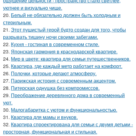
ощущение цельности - пространство стало светлее,
уютнее и визуально чище.
20.
Белый не обязательно должен быть холодным и
стерильным.
21.
Этот пушистый герой будто создан для того, чтобы
разрывать тишину ночи своими забегами.
22.
Кухня - гостиная в современном стиле.
23.
Японская гармония в краснодарской квартире.
24.
Мир в цвете: квартира для семьи путешественников.
25.
Квартира, где каждый метр работает на комфорт.
26.
Полочки, которые делают атмосферу.
27.
Парижская история с современным акцентом.
28.
Питерская однушка без компромиссов.
29.
Преображение деревянного дома в современный
уют.
30.
Малогабаритка с уютом и функциональностью.
31.
Квартира для мамы и внуков.
32.
Квартира спроектирована для семьи с двумя детьми -
просторная, функциональная и стильная.