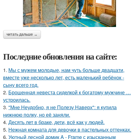
читать дальше →
Последние обновления на сайте:
1.
Мы с мужем молодые, нам чуть больше двадцати,
вместе уже несколько лет, есть маленький ребёнок -
сыну всего год.
2.
Брошенная невеста сиделкой к богатому мужчине …
устроилась.
3.
"Мне Неудобно, я не Полезу Наверх": я купила
нижнюю полку, но её заняли.
4.
Десять лет в браке, дети, всё как у людей.
5.
Нежная комната для девочки в пастельных оттенках.
6.
Уютный лесной домик A - Frame с изысканным