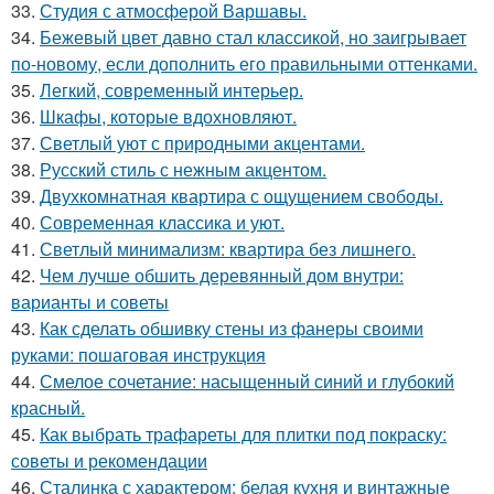
33.
Студия с атмосферой Варшавы.
34.
Бежевый цвет давно стал классикой, но заигрывает
по-новому, если дополнить его правильными оттенками.
35.
Легкий, современный интерьер.
36.
Шкафы, которые вдохновляют.
37.
Светлый уют с природными акцентами.
38.
Русский стиль с нежным акцентом.
39.
Двухкомнатная квартира с ощущением свободы.
40.
Современная классика и уют.
41.
Светлый минимализм: квартира без лишнего.
42.
Чем лучше обшить деревянный дом внутри:
варианты и советы
43.
Как сделать обшивку стены из фанеры своими
руками: пошаговая инструкция
44.
Смелое сочетание: насыщенный синий и глубокий
красный.
45.
Как выбрать трафареты для плитки под покраску:
советы и рекомендации
46.
Сталинка с характером: белая кухня и винтажные