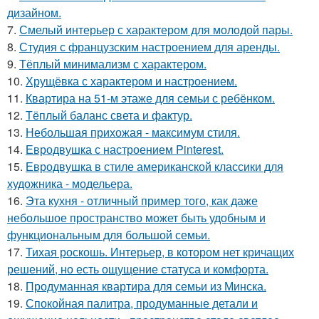
дизайном.
7.
Смелый интерьер с характером для молодой пары.
8.
Студия с французским настроением для аренды.
9.
Тёплый минимализм с характером.
10.
Хрущёвка с характером и настроением.
11.
Квартира на 51-м этаже для семьи с ребёнком.
12.
Тёплый баланс света и фактур.
13.
Небольшая прихожая - максимум стиля.
14.
Евродвушка с настроением Pinterest.
15.
Евродвушка в стиле американской классики для
художника - модельера.
16.
Эта кухня - отличный пример того, как даже
небольшое пространство может быть удобным и
функциональным для большой семьи.
17.
Тихая роскошь. Интерьер, в котором нет кричащих
решений, но есть ощущение статуса и комфорта.
18.
Продуманная квартира для семьи из Минска.
19.
Спокойная палитра, продуманные детали и