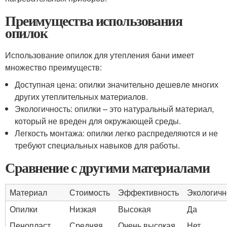
Преимущества использования
опилок
Использование опилок для утепления бани имеет
множество преимуществ:
Доступная цена: опилки значительно дешевле многих
других утеплительных материалов.
Экологичность: опилки – это натуральный материал,
который не вреден для окружающей среды.
Легкость монтажа: опилки легко распределяются и не
требуют специальных навыков для работы.
Сравнение с другими материалами
Материал
Стоимость
Эффективность
Экологичн
Опилки
Низкая
Высокая
Да
Пенопласт
Средняя
Очень высокая
Нет