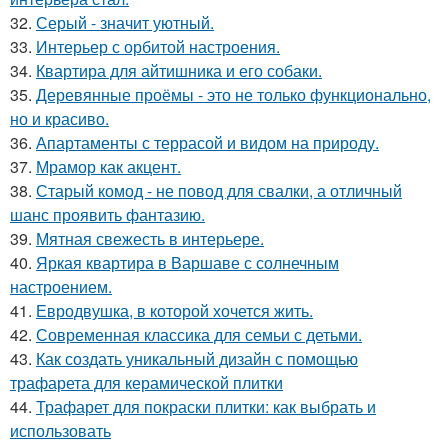
32.
Серый - значит уютный.
33.
Интерьер с орбитой настроения.
34.
Квартира для айтишника и его собаки.
35.
Деревянные проёмы - это не только функционально,
но и красиво.
36.
Апартаменты с террасой и видом на природу.
37.
Мрамор как акцент.
38.
Старый комод - не повод для свалки, а отличный
шанс проявить фантазию.
39.
Мятная свежесть в интерьере.
40.
Яркая квартира в Варшаве с солнечным
настроением.
41.
Евродвушка, в которой хочется жить.
42.
Современная классика для семьи с детьми.
43.
Как создать уникальный дизайн с помощью
трафарета для керамической плитки
44.
Трафарет для покраски плитки: как выбрать и
использовать