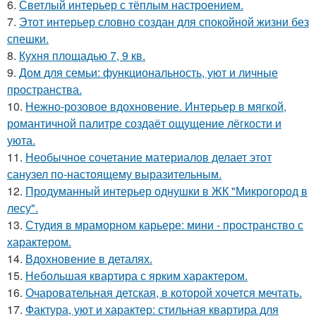
6.
Светлый интерьер с тёплым настроением.
7.
Этот интерьер словно создан для спокойной жизни без
спешки.
8.
Кухня площадью 7, 9 кв.
9.
Дом для семьи: функциональность, уют и личные
пространства.
10.
Нежно-розовое вдохновение. Интерьер в мягкой,
романтичной палитре создаёт ощущение лёгкости и
уюта.
11.
Необычное сочетание материалов делает этот
санузел по-настоящему выразительным.
12.
Продуманный интерьер однушки в ЖК "Микрогород в
лесу".
13.
Студия в мраморном карьере: мини - пространство с
характером.
14.
Вдохновение в деталях.
15.
Небольшая квартира с ярким характером.
16.
Очаровательная детская, в которой хочется мечтать.
17.
Фактура, уют и характер: стильная квартира для