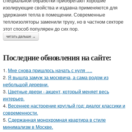
специальной обработки приобретают хорошие
изолирующие свойства и издавна применяются для
удержания тепла в помещении. Современные
теплоизоляторы заменили труху, но в частном секторе
этот способ популярен до сих пор.
читать дальше →
Последние обновления на сайте:
1.
Мне снова пришлось начать с нуля ….
2.
Я вышла замуж за москвича, а сама родом из
небольшой деревни.
3.
Цветные двери - акцент, который меняет весь
интерьер.
4.
Весеннее настроение круглый год: диалог классики и
современности.
5.
Сдержанная монохромная квартира в стиле
минимализм в Москве.