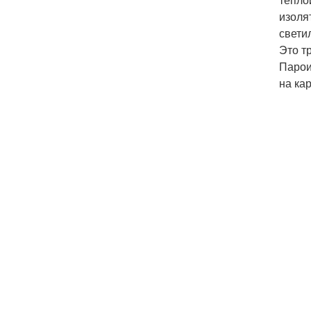
изоля
свети
Это т
Парои
на ка