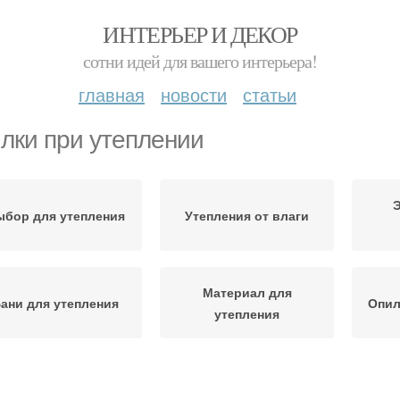
ИНТЕРЬЕР И ДЕКОР
сотни идей для вашего интерьера!
главная
новости
статьи
лки при утеплении
Э
бор для утепления
Утепления от влаги
Материал для
ани для утепления
Опил
утепления
асекомые в опилках
Бани перед утеплением