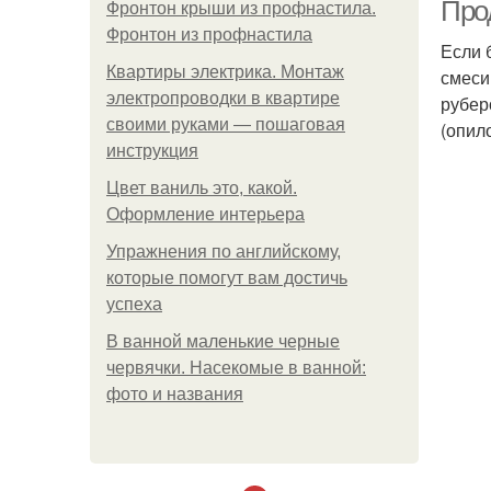
Про
Фронтон крыши из профнастила.
Фронтон из профнастила
Если 
Квартиры электрика. Монтаж
смеси
электропроводки в квартире
рубер
своими руками — пошаговая
(опило
инструкция
Цвет ваниль это, какой.
Оформление интерьера
Упражнения по английскому,
которые помогут вам достичь
успеха
В ванной маленькие черные
червячки. Насекомые в ванной:
фото и названия