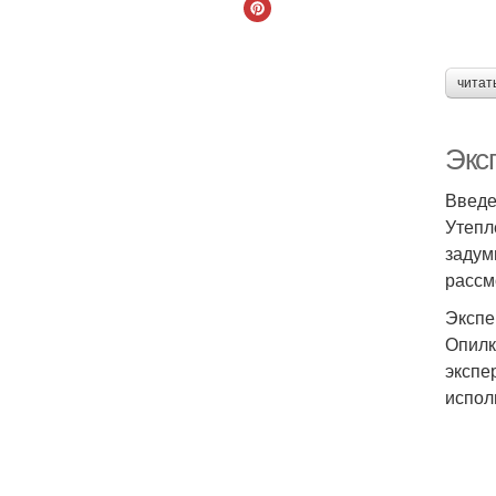
читат
Экс
Введ
Утепл
задум
рассм
Экспе
Опилк
экспе
испол