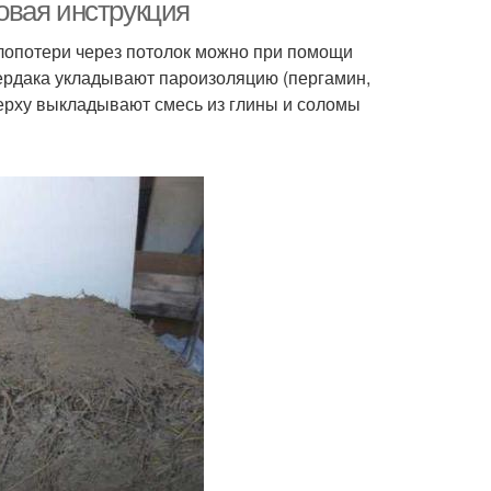
овая инструкция
плопотери через потолок можно при помощи
чердака укладывают пароизоляцию (пергамин,
верху выкладывают смесь из глины и соломы