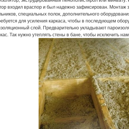
тор входил враспор и был надежно зафиксирован. Монтаж 
льников, специальных полок, дополнительного оборудовани
ребуется для усиления каркаса, чтобы в последующем обо
золяционный слой. Предварительно укладывают пароизоля
ркас. Так нужно утеплять стены в бане, чтобы исключить на