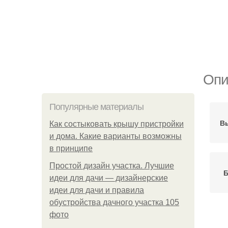
Опи
Популярные материалы
Вы
Как состыковать крышу пристройки
и дома. Какие варианты возможны
в принципе
Простой дизайн участка. Лучшие
Б
идеи для дачи — дизайнерские
идеи для дачи и правила
обустройства дачного участка 105
фото
Н