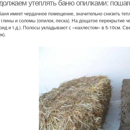
должаем утеплять баню опилками: пошаг
баня имеет чердачное помещение, значительно снизить те
 глины и соломы (опилок, песка). На дощатое перекрытие 
оид и т.д.). Полосы укладывают с «нахлестом» в 5-10см. С
к).