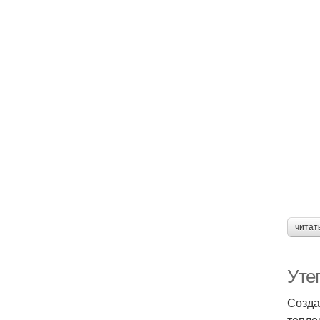
читат
Уте
Созда
тепло