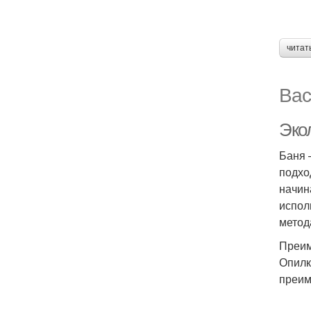
читат
Вас
Эко
Баня 
подхо
начин
испол
метод
Преим
Опилк
преим