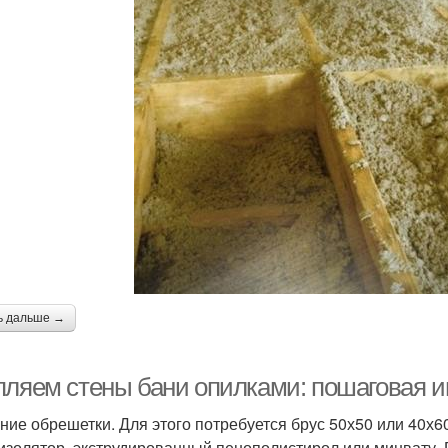
ь дальше →
пляем стены бани опилками: пошаговая 
ние обрешетки. Для этого потребуется брус 50х50 или 40х6
изолятор, экструдированный пенополистирол или минвату. 