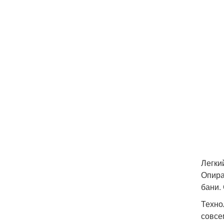
Легки
Опира
бани.
Техно
совсе