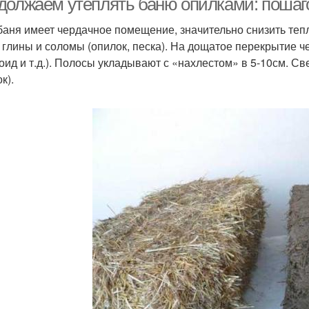
должаем утеплять баню опилками: пошаг
баня имеет чердачное помещение, значительно снизить те
 глины и соломы (опилок, песка). На дощатое перекрытие 
оид и т.д.). Полосы укладывают с «нахлестом» в 5-10см. С
к).