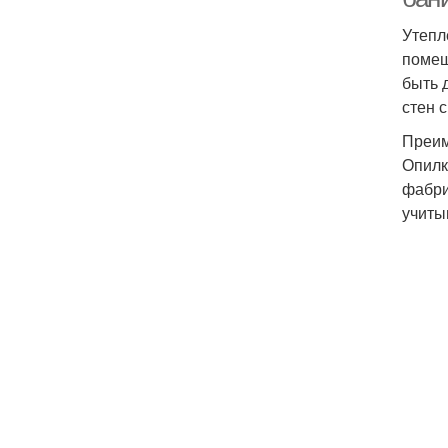
Утепл
помещ
быть 
стен 
Преим
Опилк
фабри
учиты