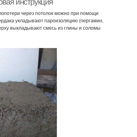
овая инструкция
плопотери через потолок можно при помощи
чердака укладывают пароизоляцию (пергамин,
верху выкладывают смесь из глины и соломы