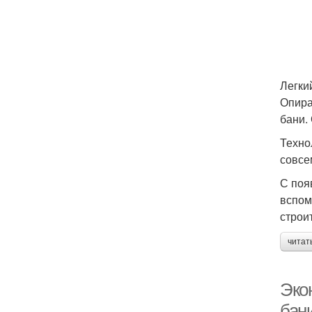
Легки
Опира
бани.
Техно
совсе
С поя
вспом
строи
читат
Эко
бан