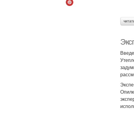
читат
Экс
Введ
Утепл
задум
рассм
Экспе
Опилк
экспе
испол