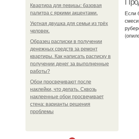
Про
Квартира для певицы: базовая
Если 
палитра с яркими акцентами.
смеси
Уютная двушка для семьи из трёх
рубер
человек.
(опило
Образец расписки в получении
денежных средств за ремонт
квартиры. Как написать расписку в
получении денег за выполненные
работы?
Обои просвечивают после
наклейки, что делать. Сквозь
наклеенные обои просвечивает
стена: варианты решения
проблемы