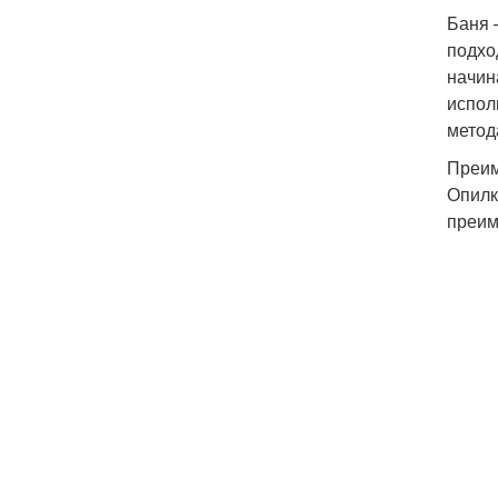
Баня 
подхо
начин
испол
метод
Преим
Опилк
преим