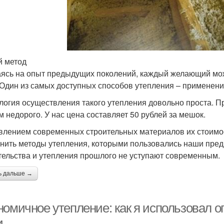
й метод
ясь на опыт предыдущих поколений, каждый желающий мож
 Один из самых доступных способов утепления – применени
логия осуществления такого утепления довольно проста. 
м недорого. У нас цена составляет 50 рублей за мешок.
влением современных строительных материалов их стоимос
нить методы утепления, которыми пользовались наши предк
тельства и утепления прошлого не уступают современным.
ь дальше →
номичное утепление: как я использовал о
и