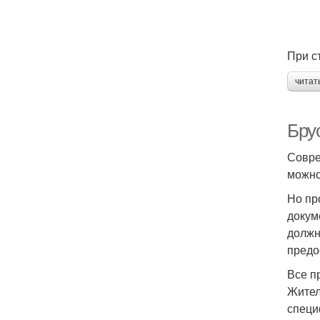
При с
читат
Бру
Совре
можно
Но пр
докум
должн
предо
Все п
Жител
специ