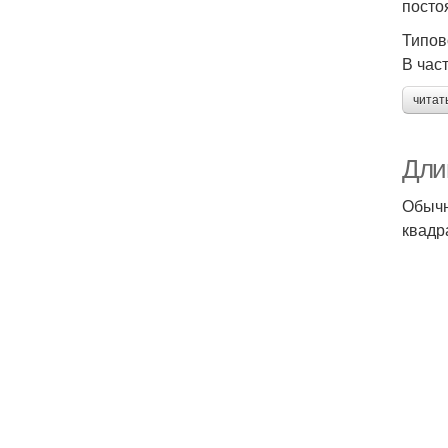
посто
Типов
В час
читат
Дли
Обычн
квадр