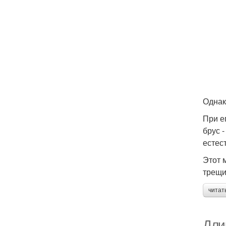
Однак
При е
брус 
естес
Этот 
трещи
читат
Дли