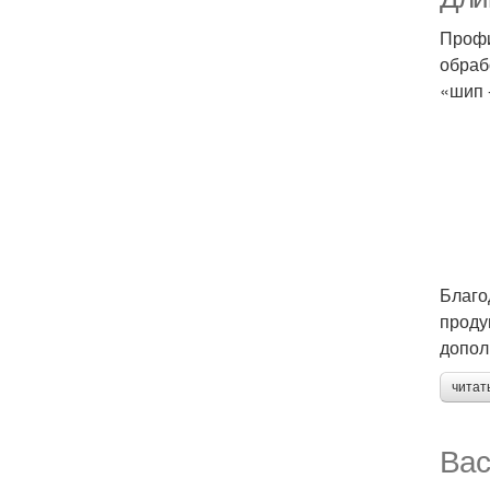
Профи
обраб
«шип 
Благо
проду
допол
читат
Вас