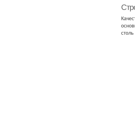
Стро
Качес
основ
столь