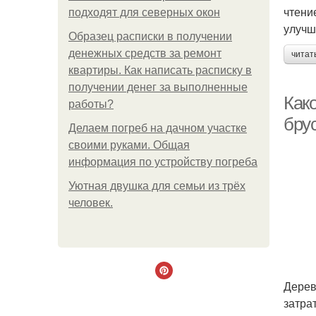
чтени
подходят для северных окон
улучш
Образец расписки в получении
денежных средств за ремонт
читат
квартиры. Как написать расписку в
получении денег за выполненные
Как
работы?
бру
Делаем погреб на дачном участке
своими руками. Общая
информация по устройству погреба
Уютная двушка для семьи из трёх
человек.
Дерев
затра