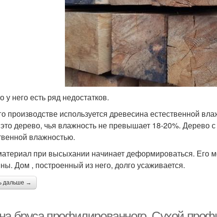
о у него есть ряд недостатков.
го производстве используется древесина естественной влаж
- это дерево, чья влажность не превышает 18-20%. Дерево 
твенной влажностью.
материал при высыхании начинает деформироваться. Его мо
ны. Дом , построенный из него, долго усаживается.
ь дальше →
на бруса профилированного. Сухой про