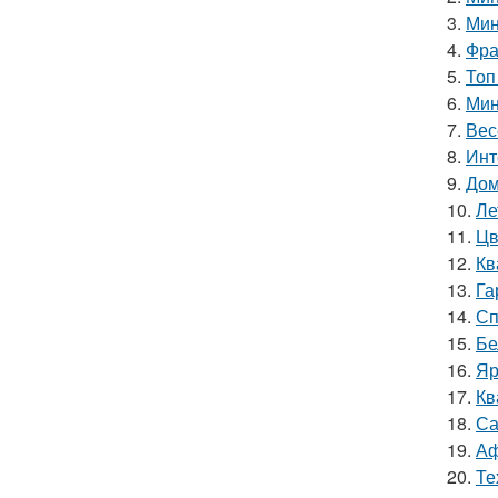
3.
Мин
4.
Фра
5.
Топ
6.
Мин
7.
Вес
8.
Инт
9.
Дом
10.
Ле
11.
Цв
12.
Кв
13.
Га
14.
Сп
15.
Бе
16.
Яр
17.
Кв
18.
Са
19.
Аф
20.
Те