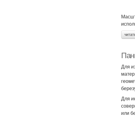
Масшт
испол
читат
Панн
Для и
матер
геоме
березу
Для и
совер
или б