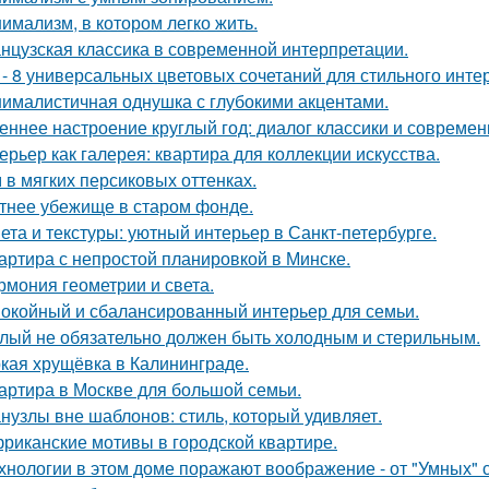
имализм, в котором легко жить.
нцузская классика в современной интерпретации.
 - 8 универсальных цветовых сочетаний для стильного инте
ималистичная однушка с глубокими акцентами.
еннее настроение круглый год: диалог классики и современ
ерьер как галерея: квартира для коллекции искусства.
 в мягких персиковых оттенках.
тнее убежище в старом фонде.
ета и текстуры: уютный интерьер в Санкт-петербурге.
артира с непростой планировкой в Минске.
рмония геометрии и света.
окойный и сбалансированный интерьер для семьи.
лый не обязательно должен быть холодным и стерильным.
кая хрущёвка в Калининграде.
артира в Москве для большой семьи.
нузлы вне шаблонов: стиль, который удивляет.
риканские мотивы в городской квартире.
хнологии в этом доме поражают воображение - от "Умных" 