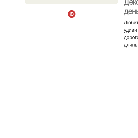
Дек
ден
Любит
удиви
дорог
длины