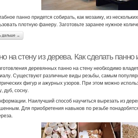
абное панно придется собирать, как мозаику, из нескольки
ьзовать плотную фанеру. Заготовьте заранее нужное колич
ь дальше →
о на стену из дерева. Как сделать панно 
зготовления деревянных панно на стену необходимо владе
иалу. Существуют различные виды резьбы, самым популяр
трических фигур и ажурных узоров. При этом можно исполь
, дуб, сосну.
нформации. Наилучший способ научиться вырезать из дере
шенным. Для приобретения навыков по резьбе понадобятся 
ереза.