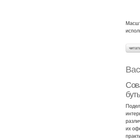
Масшт
испол
читат
Вас
Сов
буты
Подел
интер
разли
их оф
практ