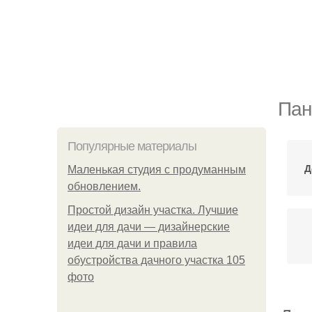
Пан
Популярные материалы
Д
Маленькая студия с продуманным
обновлением.
Простой дизайн участка. Лучшие
идеи для дачи — дизайнерские
идеи для дачи и правила
обустройства дачного участка 105
фото