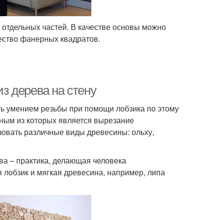
х отдельных частей. В качестве основы можно
ество фанерных квадратов.
из дерева на стену
ть умением резьбы при помощи лобзика по этому
ным из которых является вырезание
зовать различные виды древесины: ольху,
ва – практика, делающая человека
лобзик и мягкая древесина, например, липа