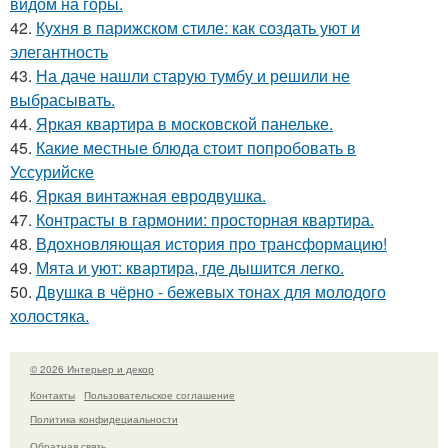
видом на горы.
42.
Кухня в парижском стиле: как создать уют и
элегантность
43.
На даче нашли старую тумбу и решили не
выбрасывать.
44.
Яркая квартира в московской панельке.
45.
Какие местные блюда стоит попробовать в
Уссурийске
46.
Яркая винтажная евродвушка.
47.
Контрасты в гармонии: просторная квартира.
48.
Вдохновляющая история про трансформацию!
49.
Мята и уют: квартира, где дышится легко.
50.
Двушка в чёрно - бежевых тонах для молодого
холостяка.
© 2026 Интерьер и декор
Контакты
Пользовательское соглашение
Политика конфидециальности
Обратная связь