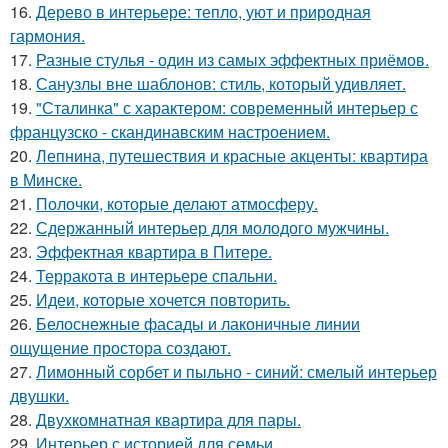
16.
Дерево в интерьере: тепло, уют и природная
гармония.
17.
Разные стулья - один из самых эффектных приёмов.
18.
Санузлы вне шаблонов: стиль, который удивляет.
19.
"Сталинка" с характером: современный интерьер с
французско - скандинавским настроением.
20.
Лепнина, путешествия и красные акценты: квартира
в Минске.
21.
Полочки, которые делают атмосферу.
22.
Сдержанный интерьер для молодого мужчины.
23.
Эффектная квартира в Питере.
24.
Терракота в интерьере спальни.
25.
Идеи, которые хочется повторить.
26.
Белоснежные фасады и лаконичные линии
ощущение простора создают.
27.
Лимонный сорбет и пыльно - синий: смелый интерьер
двушки.
28.
Двухкомнатная квартира для пары.
29.
Интерьер с историей для семьи.