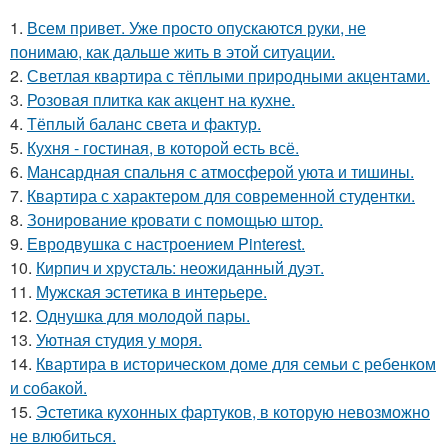
1.
Всем привет. Уже просто опускаются руки, не
понимаю, как дальше жить в этой ситуации.
2.
Светлая квартира с тёплыми природными акцентами.
3.
Розовая плитка как акцент на кухне.
4.
Тёплый баланс света и фактур.
5.
Кухня - гостиная, в которой есть всё.
6.
Мансардная спальня с атмосферой уюта и тишины.
7.
Квартира с характером для современной студентки.
8.
Зонирование кровати с помощью штор.
9.
Евродвушка с настроением Pinterest.
10.
Кирпич и хрусталь: неожиданный дуэт.
11.
Мужская эстетика в интерьере.
12.
Однушка для молодой пары.
13.
Уютная студия у моря.
14.
Квартира в историческом доме для семьи с ребенком
и собакой.
15.
Эстетика кухонных фартуков, в которую невозможно
не влюбиться.