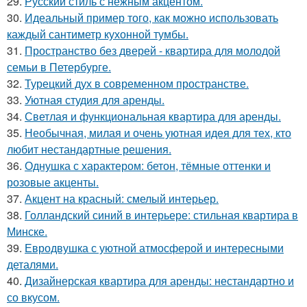
29.
Русский стиль с нежным акцентом.
30.
Идеальный пример того, как можно использовать
каждый сантиметр кухонной тумбы.
31.
Пространство без дверей - квартира для молодой
семьи в Петербурге.
32.
Турецкий дух в современном пространстве.
33.
Уютная студия для аренды.
34.
Светлая и функциональная квартира для аренды.
35.
Необычная, милая и очень уютная идея для тех, кто
любит нестандартные решения.
36.
Однушка с характером: бетон, тёмные оттенки и
розовые акценты.
37.
Акцент на красный: смелый интерьер.
38.
Голландский синий в интерьере: стильная квартира в
Минске.
39.
Евродвушка с уютной атмосферой и интересными
деталями.
40.
Дизайнерская квартира для аренды: нестандартно и
со вкусом.