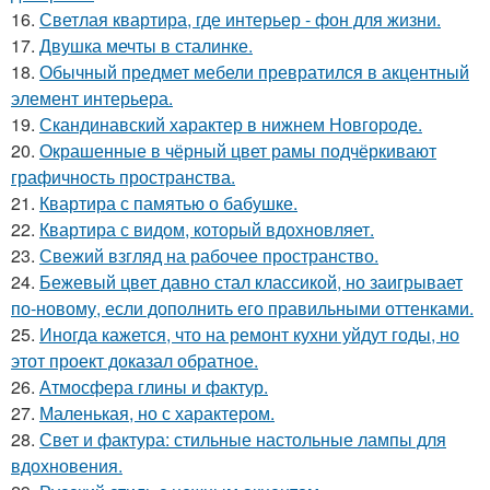
16.
Светлая квартира, где интерьер - фон для жизни.
17.
Двушка мечты в сталинке.
18.
Обычный предмет мебели превратился в акцентный
элемент интерьера.
19.
Скандинавский характер в нижнем Новгороде.
20.
Окрашенные в чёрный цвет рамы подчёркивают
графичность пространства.
21.
Квартира с памятью о бабушке.
22.
Квартира с видом, который вдохновляет.
23.
Свежий взгляд на рабочее пространство.
24.
Бежевый цвет давно стал классикой, но заигрывает
по-новому, если дополнить его правильными оттенками.
25.
Иногда кажется, что на ремонт кухни уйдут годы, но
этот проект доказал обратное.
26.
Атмосфера глины и фактур.
27.
Маленькая, но с характером.
28.
Свет и фактура: стильные настольные лампы для
вдохновения.