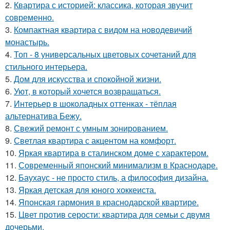
2.
Квартира с историей: классика, которая звучит
современно.
3.
Компактная квартира с видом на новодевичий
монастырь.
4.
Топ - 8 универсальных цветовых сочетаний для
стильного интерьера.
5.
Дом для искусства и спокойной жизни.
6.
Уют, в который хочется возвращаться.
7.
Интерьер в шоколадных оттенках - тёплая
альтернатива Бежу.
8.
Свежий ремонт с умным зонированием.
9.
Светлая квартира с акцентом на комфорт.
10.
Яркая квартира в сталинском доме с характером.
11.
Современный японский минимализм в Краснодаре.
12.
Баухаус - не просто стиль, а философия дизайна.
13.
Яркая детская для юного хоккеиста.
14.
Японская гармония в краснодарской квартире.
15.
Цвет против серости: квартира для семьи с двумя
дочерьми.