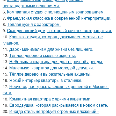
нестандартными решениями.
6.
Компактная студия с полноценным зонированием.
7.
Французская классика в современной интерпретации.
8.
Тёплая кухня с характером.
9.
Скандинавский дом, в который хочется возвращаться.
10.
Крошка - студия, которая доказывает: метры - не
главное.
11.
Дарк - минимализм для жизни без лишнего.
12.
Тёплое дерево и смелые акценты.
13.
Небольшая квартира для долгосрочной аренды.
14.
Маленькая квартира для молодой девушки.
15.
Тёплое дерево и выразительные акценты.
16.
Яркий интерьер квартиры в сталинке.
17.
Неочевидная красота сложных решений в Москве -
сити.
18.
Компактная квартира с яркими акцентами.
19.
Евродвушка, которая раскрывается в новом свете.
20.
Иногда стиль не требует огромных вложений -