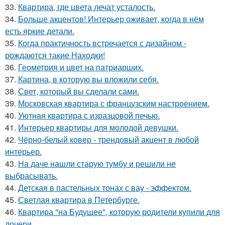
33.
Квартира, где цвета лечат усталость.
34.
Больше акцентов! Интерьер оживает, когда в нём
есть яркие детали.
35.
Когда практичность встречается с дизайном -
рождаются такие Находки!
36.
Геометрия и цвет на патриарших.
37.
Картина, в которую вы вложили себя.
38.
Свет, который вы сделали сами.
39.
Московская квартира с французским настроением.
40.
Уютная квартира с изразцовой печью.
41.
Интерьер квартиры для молодой девушки.
42.
Чёрно-белый ковер - трендовый акцент в любой
интерьер.
43.
На даче нашли старую тумбу и решили не
выбрасывать.
44.
Детская в пастельных тонах с вау - эффектом.
45.
Светлая квартира в Петербурге.
46.
Квартира "на Будущее", которую родители купили для
дочери.