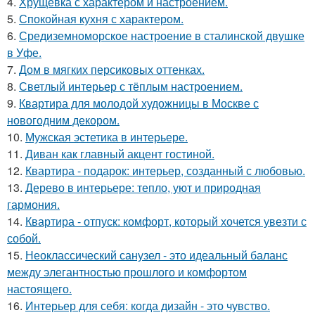
4.
Хрущёвка с характером и настроением.
5.
Спокойная кухня с характером.
6.
Средиземноморское настроение в сталинской двушке
в Уфе.
7.
Дом в мягких персиковых оттенках.
8.
Светлый интерьер с тёплым настроением.
9.
Квартира для молодой художницы в Москве с
новогодним декором.
10.
Мужская эстетика в интерьере.
11.
Диван как главный акцент гостиной.
12.
Квартира - подарок: интерьер, созданный с любовью.
13.
Дерево в интерьере: тепло, уют и природная
гармония.
14.
Квартира - отпуск: комфорт, который хочется увезти с
собой.
15.
Неоклассический санузел - это идеальный баланс
между элегантностью прошлого и комфортом
настоящего.
16.
Интерьер для себя: когда дизайн - это чувство.