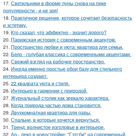
17.
Светильники в форме луны снова на пике
популярности - и не зря!
18.
Практичное решение, которое сочетает безопасность
и эстетику.
19.
Кто сказал, что эффектно - значит дорого?
20.
Парижская история с современным акцентом.
21.
Пространство любви и уюта: квартира для семьи.
22.
Бело - голубая классика с современными акцентами.
23.
Свежий взгляд на рабочее пространство.
24.
Иногда именно простые обои базу для стильного
интерьера создают.
25.
22 квадрата уюта и стиля.
26.
Интерьер в гармонии с природой.
27.
Журнальный столик как зеркало характера.
28.
Когда природа частью дома становится.
29.
Двухкомнатная квартира для пары.
30.
Спальни, в которые хочется вернуться.
31.
Тренд: волнистое изголовье в интерьере.
32.
Ар - деко в новостройке: "Гэтсби" на современный