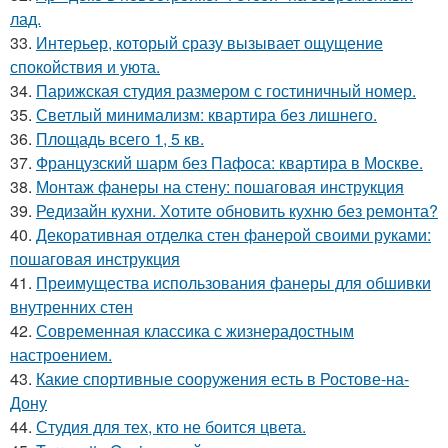
лад.
33.
Интерьер, который сразу вызывает ощущение
спокойствия и уюта.
34.
Парижская студия размером с гостиничный номер.
35.
Светлый минимализм: квартира без лишнего.
36.
Площадь всего 1, 5 кв.
37.
Французский шарм без Пафоса: квартира в Москве.
38.
Монтаж фанеры на стену: пошаговая инструкция
39.
Редизайн кухни. Хотите обновить кухню без ремонта?
40.
Декоративная отделка стен фанерой своими руками:
пошаговая инструкция
41.
Преимущества использования фанеры для обшивки
внутренних стен
42.
Современная классика с жизнерадостным
настроением.
43.
Какие спортивные сооружения есть в Ростове-на-
Дону
44.
Студия для тех, кто не боится цвета.