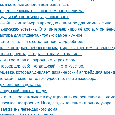
м, в который хочется возвращаться.
е детские комнаты с похожим настроением.
гда дизайн не кричит, а успокаивает.
окойный интерьер в природной палитре для мамы и сына.
анцузская эстетика. Этот интерьер - про лёгкость, утончённ
артира для студента - только самое нужное.
стер - спальня с собственной гардеробной.
плый интерьер небольшой квартиры с акцентом на тёмное 
тная однушка, которая стала местом силы.
хня - гостиная с природным характером.
терьер для себя: когда дизайн - это чувство.
ущёвка, которая удивляет: дизайнерский апгрейд для аренд
детской важно не только удобство, но и атмосфера.
охновение в деталях.
анцузский шик в аренду.
игинальное, стильное и функциональное решение для дома
лосатое настроение. Иногда вдохновение - в одном узоре.
вая жизнь легендарного дома.