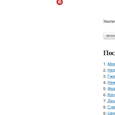
Увели
читат
Пос
1.
Моя
2.
Нед
3.
Гже
4.
Неж
5.
Фра
6.
Ког
7.
Диз
8.
Сде
9.
Цве