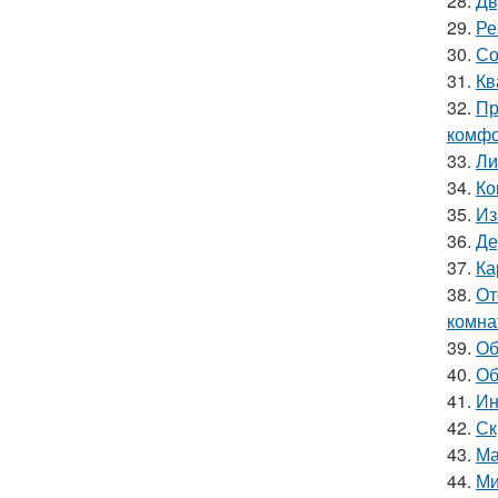
28.
Дв
29.
Ре
30.
Со
31.
Кв
32.
Пр
комфо
33.
Ли
34.
Ко
35.
Из
36.
Де
37.
Ка
38.
От
комна
39.
Об
40.
Об
41.
Ин
42.
Ск
43.
Ма
44.
Ми