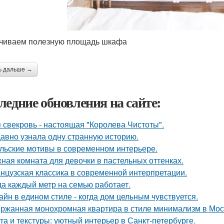
чиваем полезную площадь шкафа
ь дальше →
ледние обновления на сайте:
 свекровь - настоящая "Королева Чистоты".
авно узнала одну странную историю.
льские мотивы в современном интерьере.
ная комната для девочки в пастельных оттенках.
нцузская классика в современной интерпретации.
да каждый метр на семью работает.
айн в едином стиле - когда дом цельным чувствуется.
ржанная монохромная квартира в стиле минимализм в Мос
та и текстуры: уютный интерьер в Санкт-петербурге.