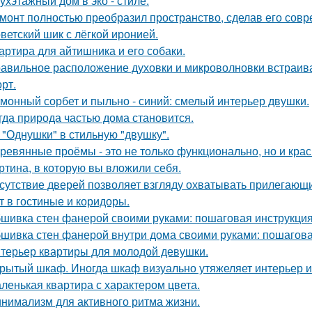
ухэтажный дом в эко - стиле.
монт полностью преобразил пространство, сделав его сов
ветский шик с лёгкой иронией.
артира для айтишника и его собаки.
авильное расположение духовки и микроволновки встраиваетс
рт.
монный сорбет и пыльно - синий: смелый интерьер двушки.
гда природа частью дома становится.
 "Однушки" в стильную "двушку".
ревянные проёмы - это не только функционально, но и крас
ртина, в которую вы вложили себя.
сутствие дверей позволяет взгляду охватывать прилегающи
т в гостиные и коридоры.
шивка стен фанерой своими руками: пошаговая инструкци
шивка стен фанерой внутри дома своими руками: пошагова
терьер квартиры для молодой девушки.
рытый шкаф. Иногда шкаф визуально утяжеляет интерьер и
ленькая квартира с характером цвета.
нимализм для активного ритма жизни.