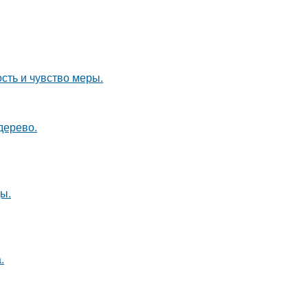
ость и чувство меры.
дерево.
ы.
.