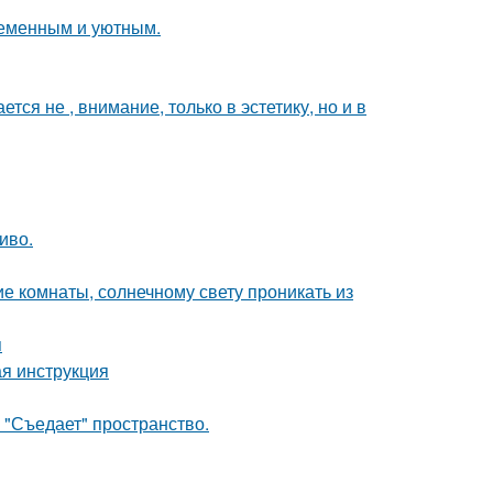
ременным и уютным.
я не , внимание, только в эстетику, но и в
иво.
е комнаты, солнечному свету проникать из
я
я инструкция
 "Съедает" пространство.