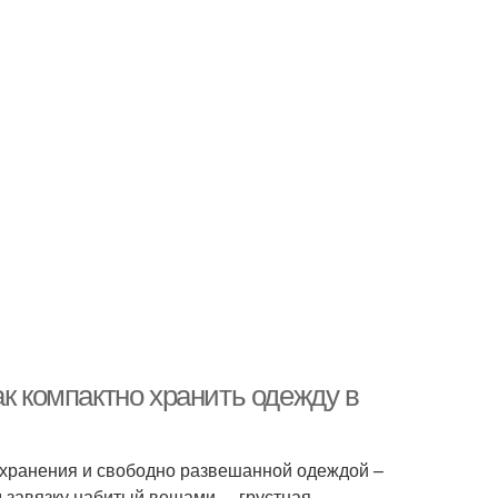
ак компактно хранить одежду в
хранения и свободно развешанной одеждой –
 завязку набитый вещами, – грустная