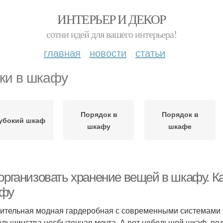
ИНТЕРЬЕР И ДЕКОР
сотни идей для вашего интерьера!
главная
новости
статьи
ки в шкафу
Порядок в
Порядок в
убокий шкаф
шкафу
шкафе
 организовать хранение вещей в шкафу. К
фу
ительная модная гардеробная с современными системами 
ольшинства несбыточная мечта. А вот небольшой шкаф, под