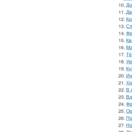
10.
До
11.
Дв
12.
Ко
13.
Сп
14.
Фр
15.
Кв
16.
Ма
17.
Тё
18.
Ую
19.
Ку
20.
Ин
21.
Хр
22.
В 
23.
Вд
24.
Фр
25.
Ор
26.
По
27.
Но