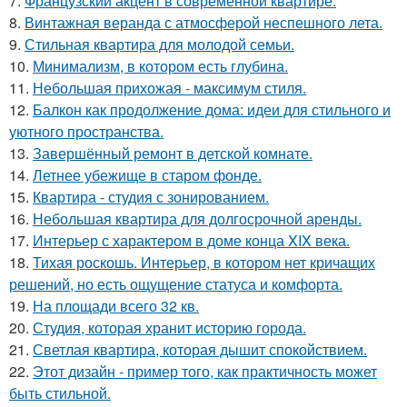
7.
Французский акцент в современной квартире.
8.
Винтажная веранда с атмосферой неспешного лета.
9.
Стильная квартира для молодой семьи.
10.
Минимализм, в котором есть глубина.
11.
Небольшая прихожая - максимум стиля.
12.
Балкон как продолжение дома: идеи для стильного и
уютного пространства.
13.
Завершённый ремонт в детской комнате.
14.
Летнее убежище в старом фонде.
15.
Квартира - студия с зонированием.
16.
Небольшая квартира для долгосрочной аренды.
17.
Интерьер с характером в доме конца XIX века.
18.
Тихая роскошь. Интерьер, в котором нет кричащих
решений, но есть ощущение статуса и комфорта.
19.
На площади всего 32 кв.
20.
Студия, которая хранит историю города.
21.
Светлая квартира, которая дышит спокойствием.
22.
Этот дизайн - пример того, как практичность может
быть стильной.