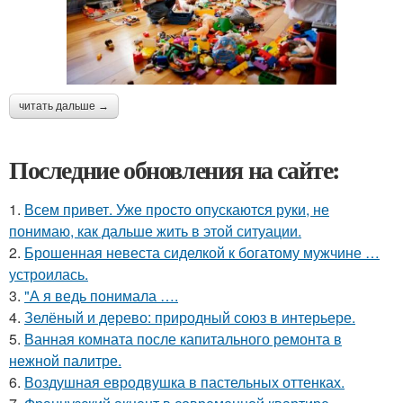
читать дальше →
Последние обновления на сайте:
1.
Всем привет. Уже просто опускаются руки, не
понимаю, как дальше жить в этой ситуации.
2.
Брошенная невеста сиделкой к богатому мужчине …
устроилась.
3.
"А я ведь понимала ….
4.
Зелёный и дерево: природный союз в интерьере.
5.
Ванная комната после капитального ремонта в
нежной палитре.
6.
Воздушная евродвушка в пастельных оттенках.