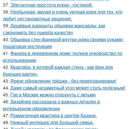
37.
Элегантная простота кухни - гостиной.
38.
Необычная, милая и очень уютная идея для тех, кто
любит нестандартные решения.
39.
Дешёвые варианты обшивки мансарды: как
сэкономить без ущерба качеству
40.
Обшивка стен фанерой внутри дома своими руками:
пошаговая инструкция
41.
Фанера в деревянном доме: полное руководство по
использованию
42.
Квартира, в которой каждая стена - как фон для
будущих картин.
43.
Яркое обновление трёшки - без перепланировки!
44.
Даже самый незаметный угол может стать полезным!
45.
Где в Москве можно отдохнуть с детьми
46.
Дизайнер рассказала о важных деталях в
интерьерном оформлении
47.
Романтичная квартира в центре Казани.
48.
Нежный интерьер для большой семьи.