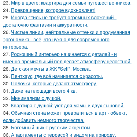
23.
Мир в цвете: квартира для семьи путешественников.
24.
Превращение, которое вдохновляет!
25.
Иногда стиль не требует огромных вложений -
достаточно фантазии и аккуратности.
26.
Чистые линии, нейтральные оттенки и продуманная
эргономика - всё, что нужно для современного
интерьера.
27.
Роскошный интерьер начинается с деталей - и
именно премиальный пол делает атмосферу целостной.
28.
Детская мечты в ЖК "Self", Москва.
29.
Пентхаус, где всё начинается с красоты.
30.
Полочки, которые делают атмосферу.
31.
Даже на площади всего 4 кв.
32.
Минимализм с душой.
33.
Квартира с душой: уют для мамы и двух сыновей.
34.
Обычная стена может превратиться в арт - объект,
если добавить немного творчества.
35.
Богемный шик с русским акцентом.
36.
Апартаменты с террасой и видом на природу.