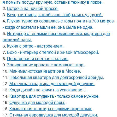
я помыть посуду вручную, оставив технику в покое.
2.
Встреча на ночной трассе.
3.
Вечер пятницы, как обычно - собрались у друзей.
4.
Глухая туристка сорвалась с горы почти на 700 метров
- когда спасатели нашли её, она была не одна.
5.
Интерьер с теплыми воспоминаниями: квартира для
пожилой пары.
6.
Кухня с ретро - настроением.
7.
Бохо - интерьер с тёплой и живой атмосферой.
8.
Просторная и светлая спальня.
9.
Зонирование кровати с помощью штор.
10.
Минималистская квартира в Москве.
11.
Небольшая квартира для долгосрочной аренды.
12.
Маленькая квартира для молодой девушки.
13.
Когда дизайн не кричит, а успокаивает.
14.
Квартира для студента - только самое нужное.
15.
Однушка для молодой пары.
16.
Компактная квартира с яркими акцентами.
17.
Стильная евродвушка для молодой девушки.