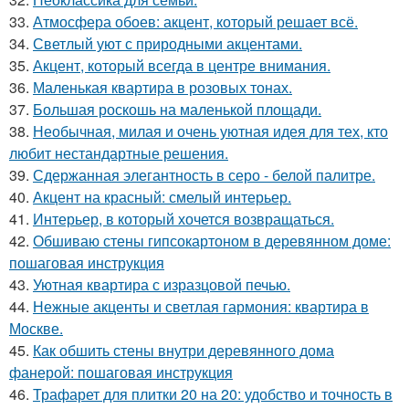
33.
Атмосфера обоев: акцент, который решает всё.
34.
Светлый уют с природными акцентами.
35.
Акцент, который всегда в центре внимания.
36.
Маленькая квартира в розовых тонах.
37.
Большая роскошь на маленькой площади.
38.
Необычная, милая и очень уютная идея для тех, кто
любит нестандартные решения.
39.
Сдержанная элегантность в серо - белой палитре.
40.
Акцент на красный: смелый интерьер.
41.
Интерьер, в который хочется возвращаться.
42.
Обшиваю стены гипсокартоном в деревянном доме:
пошаговая инструкция
43.
Уютная квартира с изразцовой печью.
44.
Нежные акценты и светлая гармония: квартира в
Москве.
45.
Как обшить стены внутри деревянного дома
фанерой: пошаговая инструкция
46.
Трафарет для плитки 20 на 20: удобство и точность в