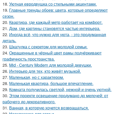
18.
Уютная евродвушка со стильными акцентами.
19.
Главные тренды обоев: цвета, которые определяют
сезон.
20.
Квартира, где каждый метр работает на комфорт.
21.
Дом, где картины становятся частью интерьера.
22.
Иногда всё, что нужно для уюта, - это продуманная
деталь.
23.
Шкатулка с секретом для молодой семьи.
24.
Окрашенные в чёрный цвет рамы подчёркивают
графичность пространства.
25.
Mid - Century Modern для молодой девушки.
26.
Интерьер для тех, кто живёт музыкой.
27.
Маленькая, но с характером.
28.
Маленькая квартира, большое впечатление.
29.
Комната получилась светлой, нежной и очень уютной.
30.
Этом проекте освещение продумано до мелочей: от
рабочего до декоративного.
31.
Ванная, в которую хочется возвращаться.
32.
Неоклассика для семьи.