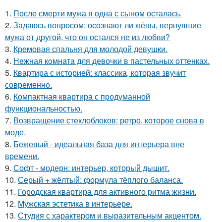
1.
После смерти мужа я одна с сыном осталась.
2.
Задаюсь вопросом: осознают ли жёны, вернувшие
мужа от другой, что он остался не из любви?
3.
Кремовая спальня для молодой девушки.
4.
Нежная комната для девочки в пастельных оттенках.
5.
Квартира с историей: классика, которая звучит
современно.
6.
Компактная квартира с продуманной
функциональностью.
7.
Возвращение стеклоблоков: ретро, которое снова в
моде.
8.
Бежевый - идеальная база для интерьера вне
времени.
9.
Софт - модерн: интерьер, который дышит.
10.
Серый + жёлтый: формула тёплого баланса.
11.
Городская квартира для активного ритма жизни.
12.
Мужская эстетика в интерьере.
13.
Студия с характером и выразительным акцентом.