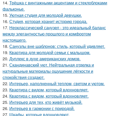
14.
Трёшка с винтажными акцентами и стеклоблоками
фальконье.
15.
Уютная студия для молодой девушки.
16.
Студия, которая хранит историю города.
17.
Неоклассический санузел - это идеальный баланс
между элегантностью прошлого и комфортом
настоящего.
18.
Санузлы вне шаблонов: стиль, который удивляет.
19.
Квартира для молодой семьи с малышом.
20.
Дуплекс в духе американских домов.
21.
Скандинавский уют. Нейтральная отделка и
натуральные материалы ощущение лёгкости и
спокойствия создают.
22.
Интерьер, наполненный теплом, светом и уютом.
23.
Квартира с видом, который вдохновляет.
24.
Квартира с видом, который вдохновляет.
25.
Интерьер для тех, кто живёт музыкой.
26.
Интерьер в гармонии с природой.
27.
Шкафы, которые вдохновляют.