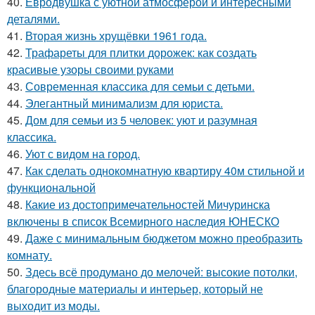
40.
Евродвушка с уютной атмосферой и интересными
деталями.
41.
Вторая жизнь хрущёвки 1961 года.
42.
Трафареты для плитки дорожек: как создать
красивые узоры своими руками
43.
Современная классика для семьи с детьми.
44.
Элегантный минимализм для юриста.
45.
Дом для семьи из 5 человек: уют и разумная
классика.
46.
Уют с видом на город.
47.
Как сделать однокомнатную квартиру 40м стильной и
функциональной
48.
Какие из достопримечательностей Мичуринска
включены в список Всемирного наследия ЮНЕСКО
49.
Даже с минимальным бюджетом можно преобразить
комнату.
50.
Здесь всё продумано до мелочей: высокие потолки,
благородные материалы и интерьер, который не
выходит из моды.