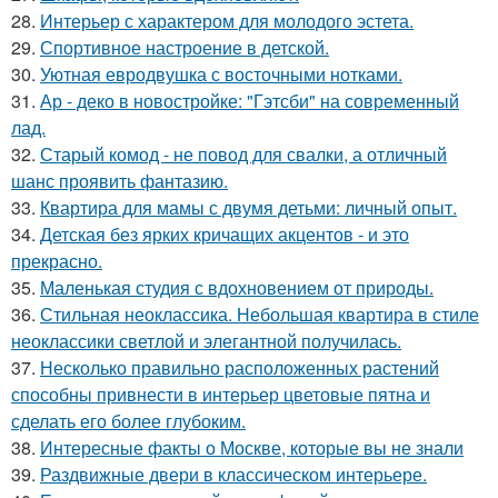
28.
Интерьер с характером для молодого эстета.
29.
Спортивное настроение в детской.
30.
Уютная евродвушка с восточными нотками.
31.
Ар - деко в новостройке: "Гэтсби" на современный
лад.
32.
Старый комод - не повод для свалки, а отличный
шанс проявить фантазию.
33.
Квартира для мамы с двумя детьми: личный опыт.
34.
Детская без ярких кричащих акцентов - и это
прекрасно.
35.
Маленькая студия с вдохновением от природы.
36.
Стильная неоклассика. Небольшая квартира в стиле
неоклассики светлой и элегантной получилась.
37.
Несколько правильно расположенных растений
способны привнести в интерьер цветовые пятна и
сделать его более глубоким.
38.
Интересные факты о Москве, которые вы не знали
39.
Раздвижные двери в классическом интерьере.