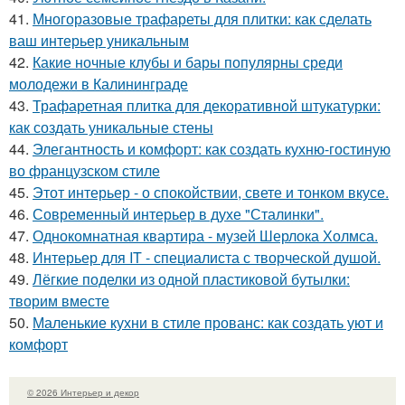
41.
Многоразовые трафареты для плитки: как сделать
ваш интерьер уникальным
42.
Какие ночные клубы и бары популярны среди
молодежи в Калининграде
43.
Трафаретная плитка для декоративной штукатурки:
как создать уникальные стены
44.
Элегантность и комфорт: как создать кухню-гостиную
во французском стиле
45.
Этот интерьер - о спокойствии, свете и тонком вкусе.
46.
Современный интерьер в духе "Сталинки".
47.
Однокомнатная квартира - музей Шерлока Холмса.
48.
Интерьер для IT - специалиста с творческой душой.
49.
Лёгкие поделки из одной пластиковой бутылки:
творим вместе
50.
Маленькие кухни в стиле прованс: как создать уют и
комфорт
© 2026 Интерьер и декор