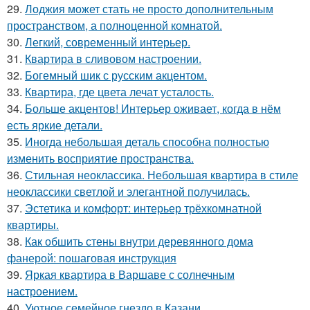
29.
Лоджия может стать не просто дополнительным
пространством, а полноценной комнатой.
30.
Легкий, современный интерьер.
31.
Квартира в сливовом настроении.
32.
Богемный шик с русским акцентом.
33.
Квартира, где цвета лечат усталость.
34.
Больше акцентов! Интерьер оживает, когда в нём
есть яркие детали.
35.
Иногда небольшая деталь способна полностью
изменить восприятие пространства.
36.
Стильная неоклассика. Небольшая квартира в стиле
неоклассики светлой и элегантной получилась.
37.
Эстетика и комфорт: интерьер трёхкомнатной
квартиры.
38.
Как обшить стены внутри деревянного дома
фанерой: пошаговая инструкция
39.
Яркая квартира в Варшаве с солнечным
настроением.
40.
Уютное семейное гнездо в Казани.