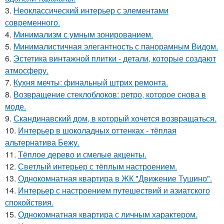
3.
Неоклассический интерьер с элементами
современного.
4.
Минимализм с умным зонированием.
5.
Минималистичная элегантность с панорамным Видом.
6.
Эстетика винтажной плитки - детали, которые создают
атмосферу.
7.
Кухня мечты: финальный штрих ремонта.
8.
Возвращение стеклоблоков: ретро, которое снова в
моде.
9.
Скандинавский дом, в который хочется возвращаться.
10.
Интерьер в шоколадных оттенках - тёплая
альтернатива Бежу.
11.
Тёплое дерево и смелые акценты.
12.
Светлый интерьер с тёплым настроением.
13.
Однокомнатная квартира в ЖК "Движение Тушино".
14.
Интерьер с настроением путешествий и азиатского
спокойствия.
15.
Однокомнатная квартира с личным характером.