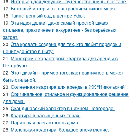
16.
Интерьер для девушки - путешественницы в астане.
17.
Бежевый интерьер с настроением тихого моря.
18.
Таинственный сад в центре Уфы.
19.
Эта идея делает даже самый простой шкаф
стильнее, практичнее и аккуратнее - без серьёзных
затрат.
20.
Эта кровать создана для тех, кто любит порядок и
ценит удобство в быту.
21.
Монохром с характером: квартира для аренды в
Петербурге.
22.
Этот дизайн - пример того, как практичность может
быть стильной.
23.
Солнечная квартира для аренды в ЖК "Никольский".
24.
Оригинальное, стильное и функциональное решение
для дома.
25.
Скандинавский характер в нижнем Новгороде.
26.
Квартира в насыщенных тонах.
27.
Парижская элегантность дома.
28.
Маленькая квартира, большое впечатление.