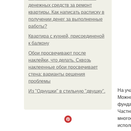
денежных средств за ремонт
квартиры. Как написать расписку в
получении денег за выполненные
работы?
Квартира с кухней, присоединеной
к балкону
Обои просвечивают после
наклейки, что делать. Сквозь
наклеенные обои просвечивает
стена: варианты решения
проблемы
На уч
Из "Однушки" в стильную "двушку".
Можно
фунд
Частн
много
испол