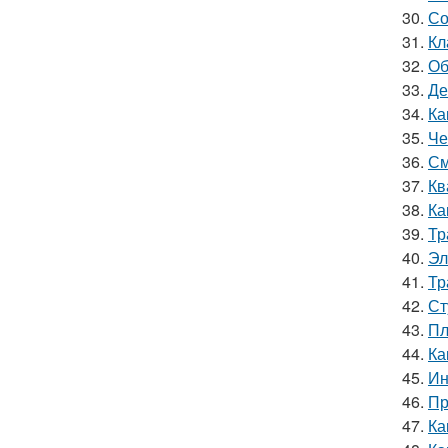
30.
Со
31.
Кл
32.
Об
33.
Де
34.
Ка
35.
Че
36.
См
37.
Кв
38.
Ка
39.
Тр
40.
Эл
41.
Тр
42.
Ст
43.
Пл
44.
Ка
45.
Ин
46.
Пр
47.
Ка