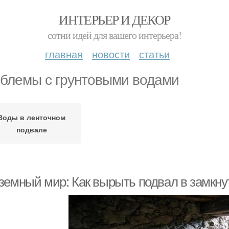
ИНТЕРЬЕР И ДЕКОР
сотни идей для вашего интерьера!
главная
новости
статьи
блемы с грунтовыми водами
Воды в ленточном
подвале
земный мир: Как вырыть подвал в замкну