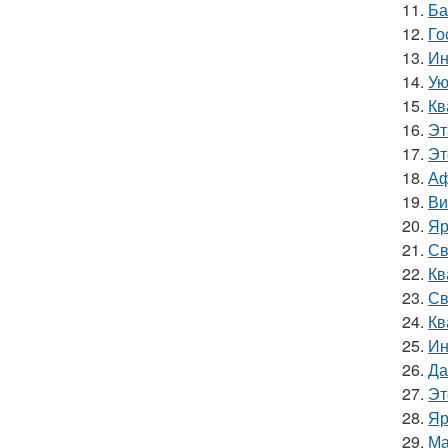
11.
Ба
12.
Го
13.
Ин
14.
Ую
15.
Кв
16.
Эт
17.
Эт
18.
Аф
19.
Ви
20.
Яр
21.
Св
22.
Кв
23.
Св
24.
Кв
25.
Ин
26.
Да
27.
Эт
28.
Яр
29.
Ма