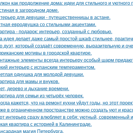
лкон как продолжение дома: идеи для стильного и уютного 
стиная в загородном доме.
терьер для девушки - путешественницы в астане.
тная евродвушка со стильными акцентами.
артира - подарок: интерьер, созданный с любовью.
а идея делает даже самый простой шкаф стильнее, практичне
о дуэт, который создаёт современную, выразительную и оч
риканские мотивы в городской квартире.
нтажные элементы всегда интерьеру особый шарм придают
кий интерьер с испанским темпераментом.
етлая однушка для молодой девушки.
артира для мамы и внуков.
ет, дерево и дыхание времени.
артира для семьи из четырёх человек.
огда кажется, что на ремонт кухни уйдут годы, но этот прое
же в ограниченном пространстве можно создать уют и красо
от интерьер сразу влюбляет в себя: уютный, современный и
кая квартира с историей в Калининграде.
нсардная магия Петербурга.