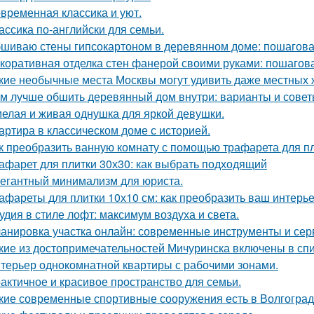
временная классика и уют.
ассика по-английски для семьи.
шиваю стены гипсокартоном в деревянном доме: пошагова
коративная отделка стен фанерой своими руками: пошагов
кие необычные места Москвы могут удивить даже местных 
м лучше обшить деревянный дом внутри: варианты и сове
елая и живая однушка для яркой девушки.
артира в классическом доме с историей.
к преобразить ванную комнату с помощью трафарета для пл
афарет для плитки 30х30: как выбрать подходящий
егантный минимализм для юриста.
афареты для плитки 10х10 см: как преобразить ваш интерь
удия в стиле лофт: максимум воздуха и света.
анировка участка онлайн: современные инструменты и се
кие из достопримечательностей Мичуринска включены в с
терьер однокомнатной квартиры с рабочими зонами.
актичное и красивое пространство для семьи.
кие современные спортивные сооружения есть в Волгогра