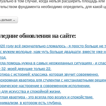
ктуально в том случае, когда нельзя расширить площадь ил
тельством фундамента необходимо определить, для какой ц
ь дальше →
ледние обновления на сайте:
020 году всё окончательно сломалось - я просто больше не 
с мужем молодые, нам чуть больше двадцати, вместе уже не
год.
гда помощь нужна в самых неожиданных ситуациях - и спас
 32, моей девушке только 22.
ртира с историей: классика, которая звучит современно.
охромная квартира для студентки с нестандартными реше
орическое настроение в современном исполнении.
 для искусства и спокойной жизни.
тлая квартира - это всегда про воздух и спокойствие.
нимализм, в котором есть глубина.