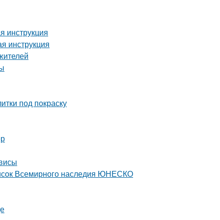
я инструкция
ая инструкция
жителей
ты
итки под покраску
ер
рвисы
писок Всемирного наследия ЮНЕСКО
де