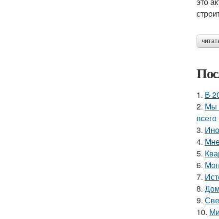
это а
строи
читат
Пос
1.
В 2
2.
Мы 
всего 
3.
Ино
4.
Мне
5.
Ква
6.
Мон
7.
Ист
8.
Дом
9.
Све
10.
Ми