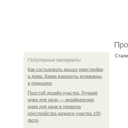
Про
Стали
Популярные материалы
Как состыковать крышу пристройки
и дома. Какие варианты возможны
в принципе
Простой дизайн участка. Лучшие
идеи для дачи — дизайнерские
идеи для дачи и правила
обустройства дачного участка 105
фото