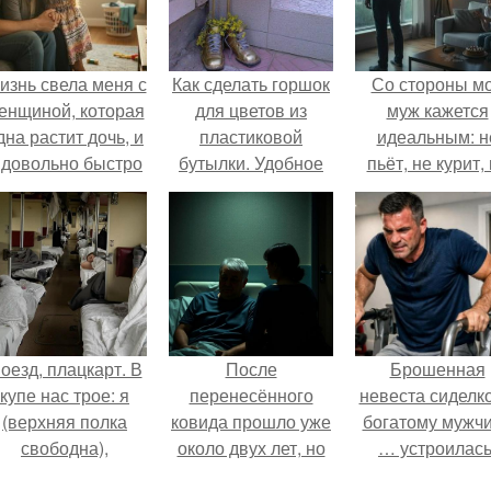
изнь свела меня с
Как сделать горшок
Со стороны м
енщиной, которая
для цветов из
муж кажется
дна растит дочь, и
пластиковой
идеальным: н
 довольно быстро
бутылки. Удобное
пьёт, не курит,
привязался к ним
кашпо из
даёт поводов 
обеим.
пластиковой
ревности, с
бутылки
ребёнком
справляется
отлично, да 
готовит лучш
многих.
оезд, плацкарт. В
После
Брошенная
купе нас трое: я
перенесённого
невеста сиделко
(верхняя полка
ковида прошло уже
богатому мужч
свободна),
около двух лет, но
… устроилась
напротив -
тот период до сих