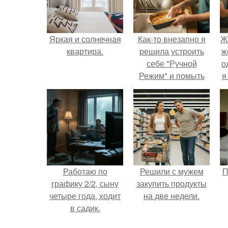
Яркая и солнечная
Как-то внезапно я
Ж
квартира.
решила устроить
ж
себе "Ручной
о
Режим" и помыть
я
посуду без помощи
техники.
Работаю по
Решили с мужем
П
графику 2/2, сыну
закупить продукты
четыре года, ходит
на две недели.
в садик.