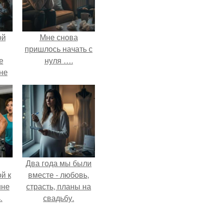
ой
Мне снова
пришлось начать с
е
нуля ….
 не
для
и
е
Два года мы были
й к
вместе - любовь,
ине
страсть, планы на
.
свадьбу.