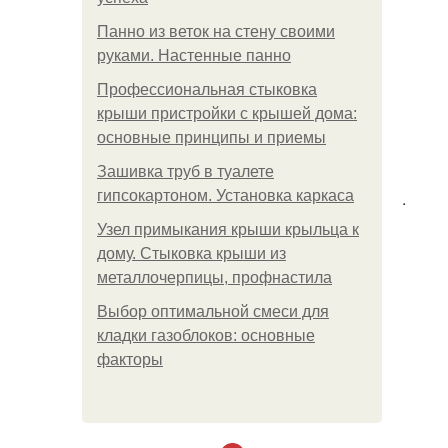
Панно из веток на стену своими
руками. Настенные панно
Профессиональная стыковка
крыши пристройки с крышей дома:
основные принципы и приемы
Зашивка труб в туалете
гипсокартоном. Установка каркаса
.
Узел примыкания крыши крыльца к
дому. Стыковка крыши из
металлочерпицы, профнастила
Выбор оптимальной смеси для
кладки газоблоков: основные
факторы