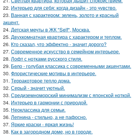
21.
Светлая квартира, которая дышит спокойствием.
22.
Интерьер для себя: когда дизайн - это чувство.
23.
Ванная с характером: зелень, золото и красный
акцент.
24.
Детская мечты в ЖК "Self", Москва.
25.
Двухкомнатная квартира с характером и теплом.
26.
Кто сказал, что эффектно - значит дорого?
27.
Современное искусство в семейном интерьере.
28.
Лофт с нотками русского стиля.
29.
Бело - голубая классика с современными акцентами.
30.
Флористические мотивы в интерьере.
31.
Терракотовое тепло дома.
32.
Серый - значит уютный.
33.
Средиземноморский минимализм с японской ноткой.
34.
Интерьер в гармонии с природой.
35.
Неоклассика для семьи.
36.
Лепнина - стильно, а не пафосно.
37.
Яркие краски - яркая жизнь!
38.
Как в загородном доме, но в городе.