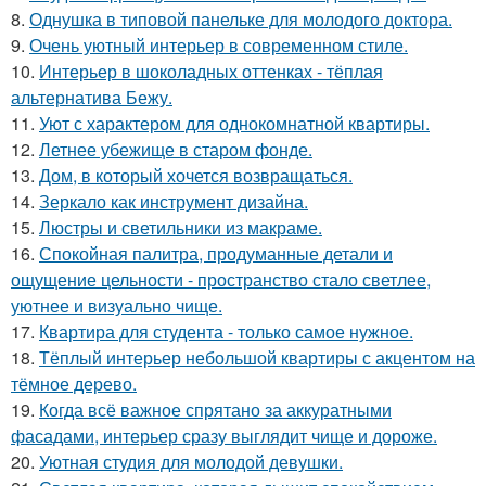
8.
Однушка в типовой панельке для молодого доктора.
9.
Очень уютный интерьер в современном стиле.
10.
Интерьер в шоколадных оттенках - тёплая
альтернатива Бежу.
11.
Уют с характером для однокомнатной квартиры.
12.
Летнее убежище в старом фонде.
13.
Дом, в который хочется возвращаться.
14.
Зеркало как инструмент дизайна.
15.
Люстры и светильники из макраме.
16.
Спокойная палитра, продуманные детали и
ощущение цельности - пространство стало светлее,
уютнее и визуально чище.
17.
Квартира для студента - только самое нужное.
18.
Тёплый интерьер небольшой квартиры с акцентом на
тёмное дерево.
19.
Когда всё важное спрятано за аккуратными
фасадами, интерьер сразу выглядит чище и дороже.
20.
Уютная студия для молодой девушки.