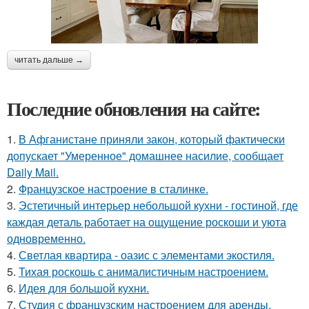
читать дальше →
Последние обновления на сайте:
1.
В Афганистане приняли закон, который фактически
допускает "Умеренное" домашнее насилие, сообщает
Daily Mail.
2.
Французское настроение в сталинке.
3.
Эстетичный интерьер небольшой кухни - гостиной, где
каждая деталь работает на ощущение роскоши и уюта
одновременно.
4.
Светлая квартира - оазис с элементами экостиля.
5.
Тихая роскошь с анималистичным настроением.
6.
Идея для большой кухни.
7.
Студия с французским настроением для аренды.