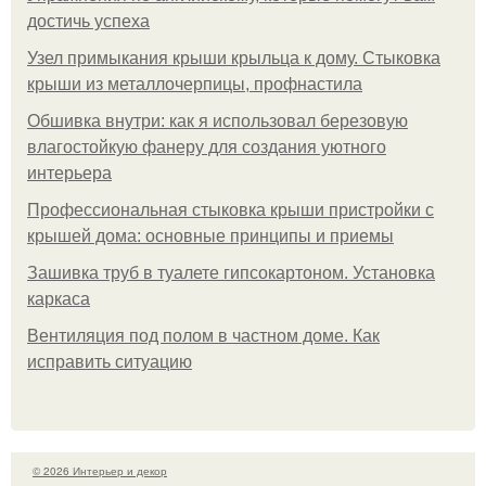
достичь успеха
Узел примыкания крыши крыльца к дому. Стыковка
крыши из металлочерпицы, профнастила
Обшивка внутри: как я использовал березовую
влагостойкую фанеру для создания уютного
интерьера
Профессиональная стыковка крыши пристройки с
крышей дома: основные принципы и приемы
Зашивка труб в туалете гипсокартоном. Установка
каркаса
Вентиляция под полом в частном доме. Как
исправить ситуацию
© 2026 Интерьер и декор