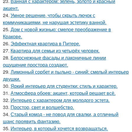
23.
Ванная с характером: зелень, золото и красный
акцент.
24.
Умное решение, чтобы скрыть лючок с
коммуникациями, не нарушая эстетику ванной.
25.
Дом с новой жизнью: смелое преображение в
Кракове.
26.
Эффектная квартира в Питере.
27.
Квартира для семьи из четырёх человек.
28.
Белоснежные фасады и лаконичные линии
ощущение простора создают.
29.
Лимонный сорбет и пыльно - синий: смелый интерьер
двушки.
30.
Яркий интерьер для студентки: стиль и характер.
31.
Атмосфера обоев: акцент, который решает всё.
32.
Интерьер с характером для молодого эстета.
33.
Простор, свет и волшебство.
34.
Старый комод - не повод для свалки, а отличный
шанс проявить фантазию.
35.
Интерьер, в который хочется возвращаться.