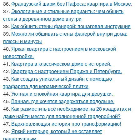
36.
Французский шарм без Пафоса: квартира в Москве.
37.
Экологичные и стильные варианты: чем обшить
стены в деревянном доме внутри
38.
Как обшить стены фанерой: пошаговая инструкция
39.
Можно ли обшивать стены фанерой внутри дома:
плюсы и минусы
40.
Яркая квартира с настроением в московской
новостройке.
41.
Квартира в классическом доме с историей.
42.
Квартира с настроением Парижа и Петербурга.
43.
Как создать уникальный дизайн с помощью
трафарета для керамической плитки
44.
Уютная и спокойная квартира для девушки.
45.
Ванная, где хочется задержаться подольше.
46.
Как разместить всё необходимое на 28 квадратах и
даже найти место для полноценной гардеробной?
47.
Вдохновляющая история про трансформацию!
48.
Яркий интерьер, который не оставляет
равнодушным.