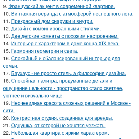
9.
Французский акцент в современной квартире.
10.
Винтажная веранда с атмосферой неспешного лета.
11.
Прекрасный дом снаружи и внутри.
12.
Дизайн с комбинированными стилями.
13.
Две детские комнаты с похожим настроением.
14.
Интерьер с характером в доме конца XIX века.
15.
Гармония геометрии и света.
16.
Спокойный и сбалансированный интерьер для
семьи.
17.
Баухаус - не просто стиль, а философия дизайна.
18.
Спокойная палитра, продуманные детали и
ощущение цельности - пространство стало светлее,
уютнее и визуально чище.
19.
Неочевидная красота сложных решений в Москве -
сити.
20.
Контрастная студия, созданная для аренды.
21.
Однушка, от которой не хочется уезжать.
22.
Небольшая квартира с ярким характером.