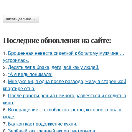
читать дальше →
Последние обновления на сайте:
1.
Брошенная невеста сиделкой к богатому мужчине …
устроилась.
2.
Десять лет в браке, дети, всё как у людей.
3.
"А я ведь понимала!
4.
Мне уже 56, я одна после развода, живу в старенькой
квартире отца.
5.
После работы решил немного развеяться и сходить в
кино.
6.
Возвращение стеклоблоков: ретро, которое снова в
моде.
7.
Балкон как продолжение кухни.
8.
Зелёный как главный акцент интерьера.